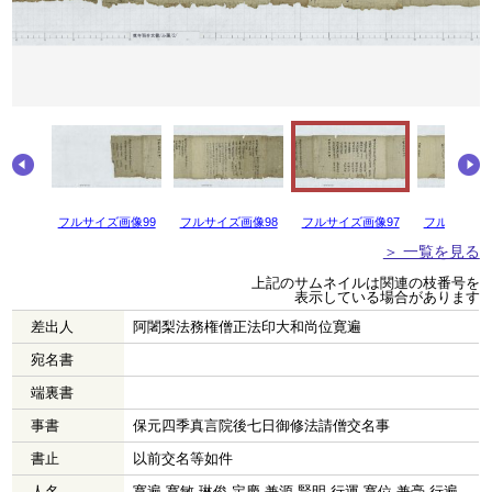
像100
フルサイズ画像99
フルサイズ画像98
フルサイズ画像97
フルサイズ画
＞ 一覧を見る
上記のサムネイルは関連の枝番号を
表示している場合があります
差出人
阿闍梨法務権僧正法印大和尚位寛遍
宛名書
端裏書
事書
保元四季真言院後七日御修法請僧交名事
書止
以前交名等如件
人名
寛遍 寛敏 琳俊 定慶 兼源 賢明 行運 寛位 兼毫 行遍