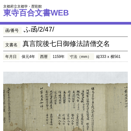
京都府立京都学・歴彩館
東寺百合文書WEB
ふ函/2/47/
函/番号
真言院後七日御修法請僧交名
文書名
年月日
保元4年
西暦
1159年
寸法（mm）
縦333 x 横561