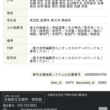
信遍 良弘 定真 慶兼 善住 品治鶴牛丸 吉田俊永 玄修
恵信 良明 敏覚 寛珎 寛雅 重賀 長継 房覚
地名
寺社名
真言院 延暦寺 東大寺 興福寺
その他事項
後七日御修法／増益護摩／五大尊供／聖天供／十二
天供／護神供／舎利守／大内裏／加持香水／物忌／
南殿／修明門／永明門／延政門／宣陽殿／御斎会
備考
刊本
（東大史料編纂所ユニオンカタログへのリンクをご
参照ください。）
影写本
（東大史料編纂所ユニオンカタログへのリンクをご
参照ください。）
東寺文書検索システムの文書番号
1000820024700
item_id
15974
document_id
25065
京都市左京区下鴨半木町1番地29
お問い合わせ先
京都府立京都学・歴彩館
075-723-4831
電話番号：
URL ：
http://www.pref.kyoto.jp/rekisaikan/