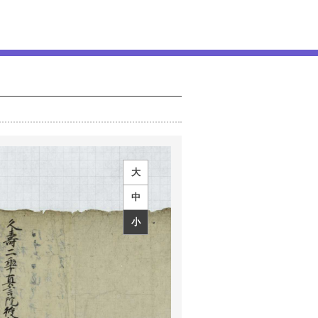
大
中
小