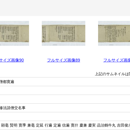
サイズ画像90
フルサイズ画像89
フルサイズ画像
上記のサムネイルは
僧都寛遍
修法請僧交名事
 顕毫 賢明 寛季 兼毫 定延 行遍 定遍 信遍 寛什 慶兼 慶実 品治鶴牛丸 吉田俊