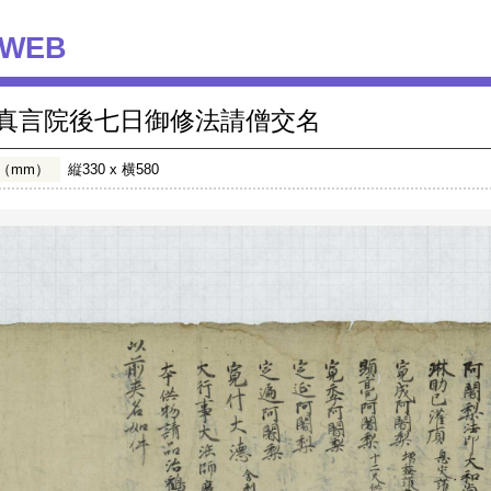
WEB
真言院後七日御修法請僧交名
（mm）
縦330 x 横580