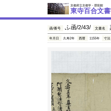
京都府立京都学・歴彩館
東寺百合文書
ふ函/2/43/
函/番号
文書名
年月日
久寿2年
西暦
1155年
寸法