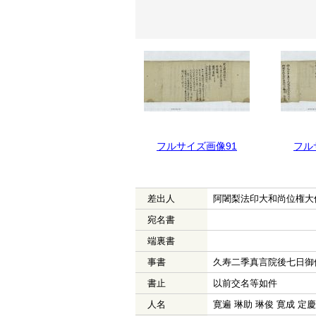
フルサイズ画像92
フルサイズ画像91
フル
差出人
阿闍梨法印大和尚位権大
宛名書
端裏書
事書
久寿二季真言院後七日御
書止
以前交名等如件
人名
寛遍 琳助 琳俊 寛成 定慶