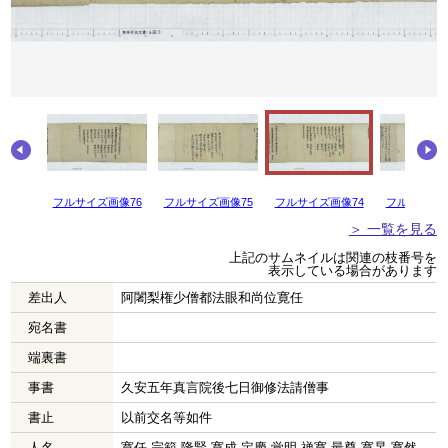
画像77
フルサイズ画像76
フルサイズ画像75
フルサイズ画像74
フルサイズ画
＞ 一覧を見る
上記のサムネイルは関連の枝番号を
表示している場合があります
差出人
阿闍梨権少僧都法眼和尚位寛任
宛名書
端裏書
事書
久安五年真言院後七日御修法請僧事
書止
以前交名等如件
人名
寛任 宗範 隆賢 寛成 定慶 覚明 禅寛 最尊 寛杲 寛然