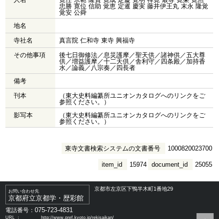
忠勝 寛位 信助 覚恵 定暹 慶実 藤井伊王丸 末永 隆覚
覚安 公舜
地名
寺社名
真言院 仁和寺 東寺 興福寺
その他事項
後七日御修法／息災護摩／聖天供／諸神供／五大尊
供／増益護摩／十二天供／舎利守／四条殿／加持香
水／論義／八宗奏／四長者
備考
刊本
（東大史料編纂所ユニオンカタログへのリンクをご
参照ください。）
影写本
（東大史料編纂所ユニオンカタログへのリンクをご
参照ください。）
東寺文書検索システムの文書番号
1000820023700
item_id
15974
document_id
25055
京都市左京区下鴨半木町1番地29
お問い合わせ先
京都府立京都学・歴彩館
075-723-4831
電話番号：
URL ：
http://www.pref.kyoto.jp/rekisaikan/