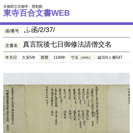
京都府立京都学・歴彩館
東寺百合文書WEB
ふ函/2/37/
函/番号
真言院後七日御修法請僧交名
文書名
年月日
久安5年
西暦
1149年
寸法（mm）
縦324 x 横547