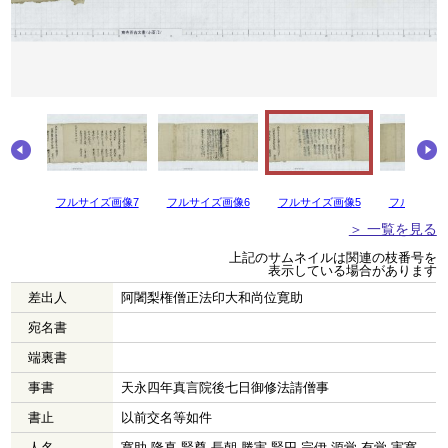
画像8
フルサイズ画像7
フルサイズ画像6
フルサイズ画像5
フルサイズ
＞ 一覧を見る
上記のサムネイルは関連の枝番号を
表示している場合があります
差出人
阿闍梨権僧正法印大和尚位寛助
宛名書
端裏書
事書
天永四年真言院後七日御修法請僧事
書止
以前交名等如件
人名
寛助 隆真 賢尊 長朝 勝実 賢円 宗伊 源覚 有覚 実寛