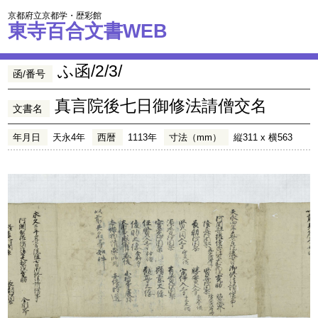
京都府立京都学・歴彩館
東寺百合文書WEB
ふ函/2/3/
函/番号
真言院後七日御修法請僧交名
文書名
年月日
天永4年
西暦
1113年
寸法（mm）
縦311 x 横563