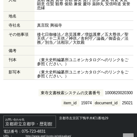
顕意 任賢 観尊 俊助 兼俊 慶珎 薬師丸 安倍時道 覚誉
忠縁
地名
寺社名
真言院 興福寺
その他事項
後七日御修法／息災護摩／増益護摩／五大尊供／聖
天供／十二天供／神供／舎利守／論義／御斎会／法
務／別当／法相宗／大炊殿
備考
刊本
（東大史料編纂所ユニオンカタログへのリンクをご
参照ください。）
影写本
（東大史料編纂所ユニオンカタログへのリンクをご
参照ください。）
東寺文書検索システムの文書番号
1000820020300
item_id
15974
document_id
25021
京都市左京区下鴨半木町1番地29
お問い合わせ先
京都府立京都学・歴彩館
075-723-4831
電話番号：
URL ：
http://www.pref.kyoto.jp/rekisaikan/