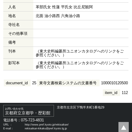
人名
革部氏女 性蓮 平氏女 比丘尼観阿
地名
北面 油小路西 六角油小路
寺社名
その他事項
備考
刊本
（東大史料編纂所ユニオンカタログへのリンクをご
参照ください。）
影写本
（東大史料編纂所ユニオンカタログへのリンクをご
参照ください。）
document_id
25
東寺文書検索システムの文書番号
1000010120500
item_id
112
京都市左京区下鴨半木町1番地29
お問い合わせ先
京都府立京都学・歴彩館
075-723-4831
電話番号：
URL ：
http://www.pref.kyoto.jp/rekisaikan/
E-mail：
rekisaikan-kikaku@pref.kyoto.lg.jp