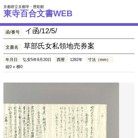
京都府立京都学・歴彩館
東寺百合文書WEB
イ函/12/5/
函/番号
草部氏女私領地売券案
文書名
年月日
弘安5年9月20日
西暦
1282年
寸法（mm）
縦0 x 横0