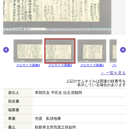
フルサイズ画像4
フルサイズ画像3
フルサイズ画像2
フルサイズ
＞ 一覧を見る
上記のサムネイルは関連の枝番号を
表示している場合があります
差出人
革部氏女 平氏女 比丘尼観阿
宛名書
端裏書
事書
売渡 私領地事
書止
勅新券文所売渡之状如件、