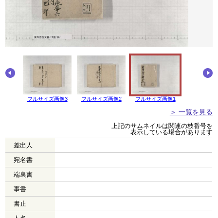
画像4
フルサイズ画像3
フルサイズ画像2
フルサイズ画像1
＞ 一覧を見る
上記のサムネイルは関連の枝番号を
表示している場合があります
差出人
宛名書
端裏書
事書
書止