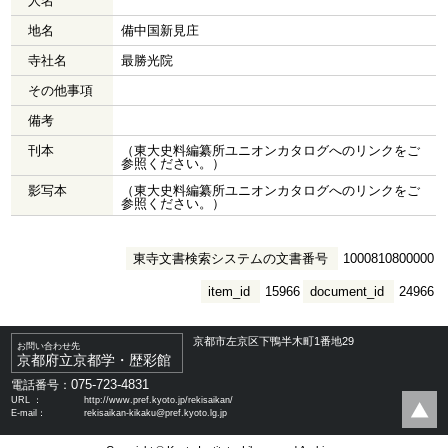
人名
地名
備中国新見庄
寺社名
最勝光院
その他事項
備考
刊本
（東大史料編纂所ユニオンカタログへのリンクをご
参照ください。）
影写本
（東大史料編纂所ユニオンカタログへのリンクをご
参照ください。）
東寺文書検索システムの文書番号
1000810800000
item_id
15966
document_id
24966
京都市左京区下鴨半木町1番地29
お問い合わせ先
京都府立京都学・歴彩館
075-723-4831
電話番号：
URL ：
http://www.pref.kyoto.jp/rekisaikan/
E-mail：
rekisaikan-kikaku@pref.kyoto.lg.jp