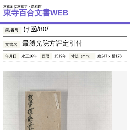
京都府立京都学・歴彩館
東寺百合文書WEB
け函/80/
函/番号
最勝光院方評定引付
文書名
年月日
永正16年
西暦
1519年
寸法（mm）
縦247 x 横178