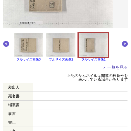
画像4
フルサイズ画像3
フルサイズ画像2
フルサイズ画像1
＞ 一覧を見る
上記のサムネイルは関連の枝番号を
表示している場合があります
差出人
宛名書
端裏書
事書
書止