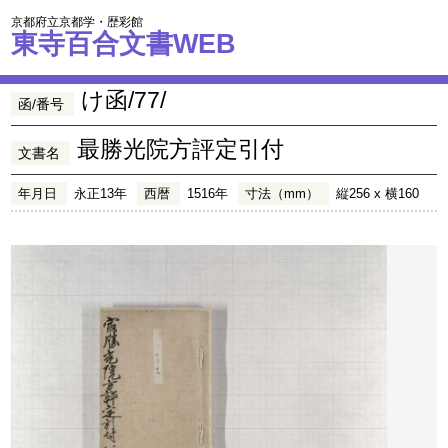
京都府立京都学・歴彩館
東寺百合文書WEB
け函/77/
函/番号
最勝光院方評定引付
文書名
年月日
永正13年
西暦
1516年
寸法（mm）
縦256 x 横160