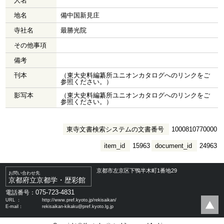
人名
地名
備中国新見庄
寺社名
最勝光院
その他事項
備考
刊本
（東大史料編纂所ユニオンカタログへのリンクをご
参照ください。）
影写本
（東大史料編纂所ユニオンカタログへのリンクをご
参照ください。）
東寺文書検索システムの文書番号
1000810770000
item_id
15963
document_id
24963
京都市左京区下鴨半木町1番地29
お問い合わせ先
京都府立京都学・歴彩館
075-723-4831
電話番号：
URL ：
http://www.pref.kyoto.jp/rekisaikan/
E-mail：
rekisaikan-kikaku@pref.kyoto.lg.jp