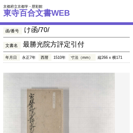
京都府立京都学・歴彩館
東寺百合文書WEB
け函/70/
函/番号
最勝光院方評定引付
文書名
年月日
永正7年
西暦
1510年
寸法（mm）
縦266 x 横171