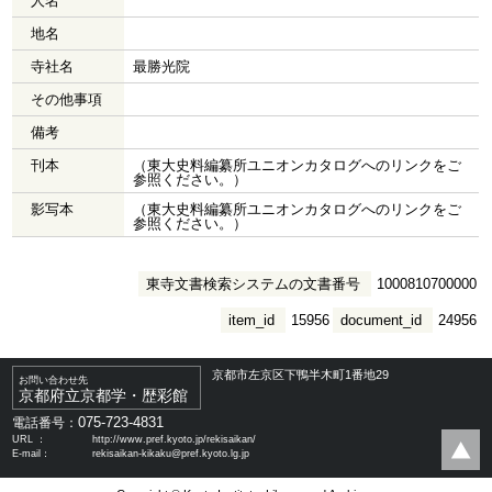
人名
地名
寺社名
最勝光院
その他事項
備考
刊本
（東大史料編纂所ユニオンカタログへのリンクをご
参照ください。）
影写本
（東大史料編纂所ユニオンカタログへのリンクをご
参照ください。）
東寺文書検索システムの文書番号
1000810700000
item_id
15956
document_id
24956
京都市左京区下鴨半木町1番地29
お問い合わせ先
京都府立京都学・歴彩館
075-723-4831
電話番号：
URL ：
http://www.pref.kyoto.jp/rekisaikan/
E-mail：
rekisaikan-kikaku@pref.kyoto.lg.jp