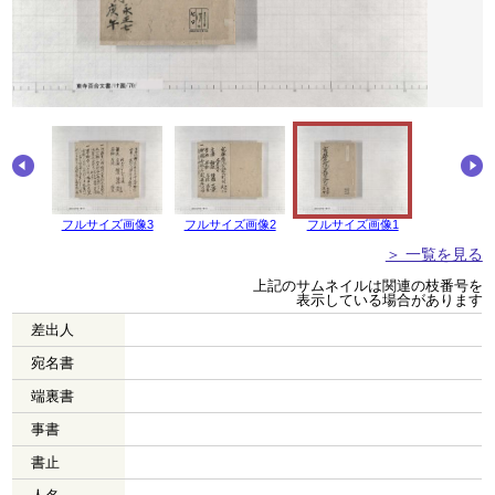
画像4
フルサイズ画像3
フルサイズ画像2
フルサイズ画像1
＞ 一覧を見る
上記のサムネイルは関連の枝番号を
表示している場合があります
差出人
宛名書
端裏書
事書
書止