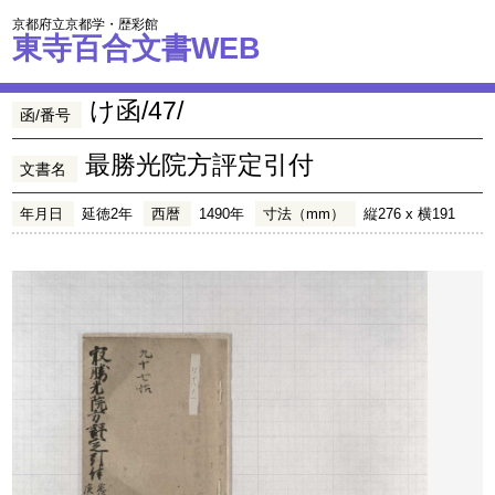
京都府立京都学・歴彩館
東寺百合文書WEB
け函/47/
函/番号
最勝光院方評定引付
文書名
年月日
延徳2年
西暦
1490年
寸法（mm）
縦276 x 横191