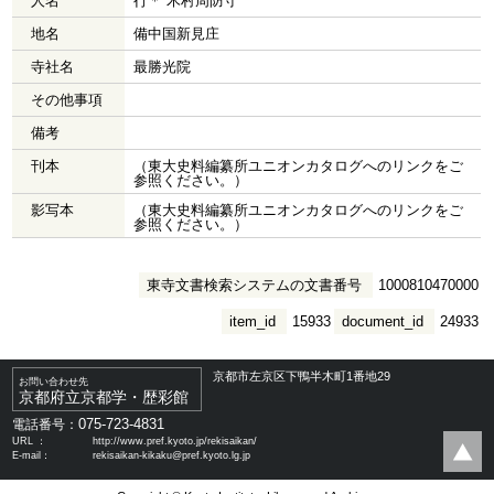
人名
行＊ 木村周防守
地名
備中国新見庄
寺社名
最勝光院
その他事項
備考
刊本
（東大史料編纂所ユニオンカタログへのリンクをご
参照ください。）
影写本
（東大史料編纂所ユニオンカタログへのリンクをご
参照ください。）
東寺文書検索システムの文書番号
1000810470000
item_id
15933
document_id
24933
京都市左京区下鴨半木町1番地29
お問い合わせ先
京都府立京都学・歴彩館
075-723-4831
電話番号：
URL ：
http://www.pref.kyoto.jp/rekisaikan/
E-mail：
rekisaikan-kikaku@pref.kyoto.lg.jp