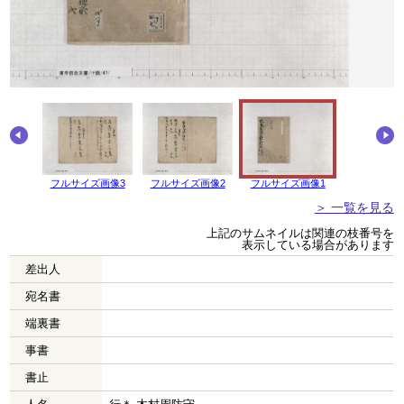
画像4
フルサイズ画像3
フルサイズ画像2
フルサイズ画像1
＞ 一覧を見る
上記のサムネイルは関連の枝番号を
表示している場合があります
差出人
宛名書
端裏書
事書
書止