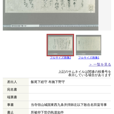
フルサイズ画像2
フルサイズ画像1
＞ 一覧を見る
上記のサムネイルは関連の枝番号を
表示している場合があります
差出人
飯尾下総守 布施下野守
宛名書
端裏書
事書
当寺領山城国東西九条并拝師左以下散在名田畠等事
書止
所被仰下世仍執達如件