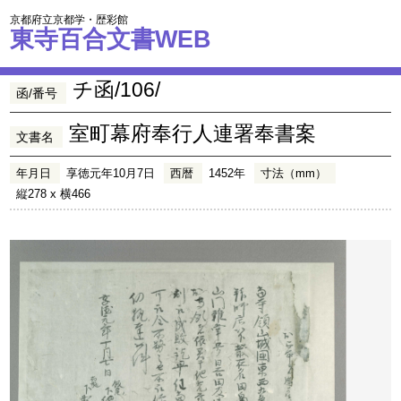
京都府立京都学・歴彩館
東寺百合文書WEB
チ函/106/
函/番号
室町幕府奉行人連署奉書案
文書名
年月日
享徳元年10月7日
西暦
1452年
寸法（mm）
縦278 x 横466