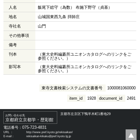
人名
飯尾下総守（為数） 布施下野守（貞基）
地名
山城国東西九条 拝師庄
寺社名
山門
その他事項
備考
刊本
（東大史料編纂所ユニオンカタログへのリンクをご
参照ください。）
影写本
（東大史料編纂所ユニオンカタログへのリンクをご
参照ください。）
東寺文書検索システムの文書番号
1000081060000
item_id
1928
document_id
2491
京都市左京区下鴨半木町1番地29
お問い合わせ先
京都府立京都学・歴彩館
075-723-4831
電話番号：
URL ：
http://www.pref.kyoto.jp/rekisaikan/
E-mail：
rekisaikan-kikaku@pref.kyoto.lg.jp