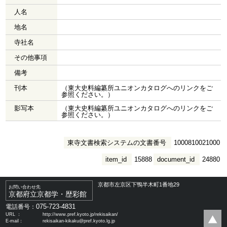
人名
地名
寺社名
その他事項
備考
刊本
（東大史料編纂所ユニオンカタログへのリンクをご
参照ください。）
影写本
（東大史料編纂所ユニオンカタログへのリンクをご
参照ください。）
東寺文書検索システムの文書番号
1000810021000
item_id
15888
document_id
24880
京都市左京区下鴨半木町1番地29
お問い合わせ先
京都府立京都学・歴彩館
075-723-4831
電話番号：
URL ：
http://www.pref.kyoto.jp/rekisaikan/
E-mail：
rekisaikan-kikaku@pref.kyoto.lg.jp