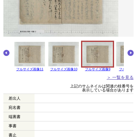
画像12
フルサイズ画像11
フルサイズ画像10
フルサイズ画像9
フルサイズ
＞ 一覧を見る
上記のサムネイルは関連の枝番号を
表示している場合があります
差出人
宛名書
端裏書
事書
書止