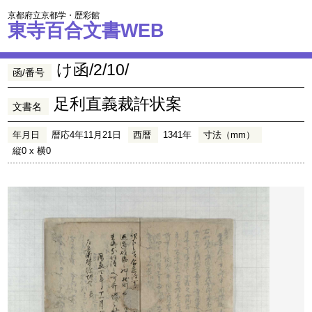
京都府立京都学・歴彩館
東寺百合文書WEB
け函/2/10/
函/番号
足利直義裁許状案
文書名
年月日
暦応4年11月21日
西暦
1341年
寸法（mm）
縦0 x 横0