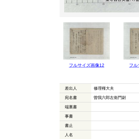
フルサイズ画像13
フルサイズ画像12
フル
差出人
修理権大夫
宛名書
曽我六郎左衛門尉
端裏書
事書
書止
人名