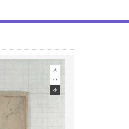
大
中
小