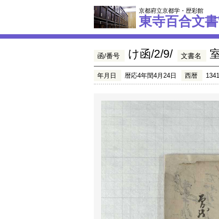
京都府立京都学・歴彩館
東寺百合文書
け函/2/9/
函/番号
文書名
年月日
暦応4年閏4月24日
西暦
134