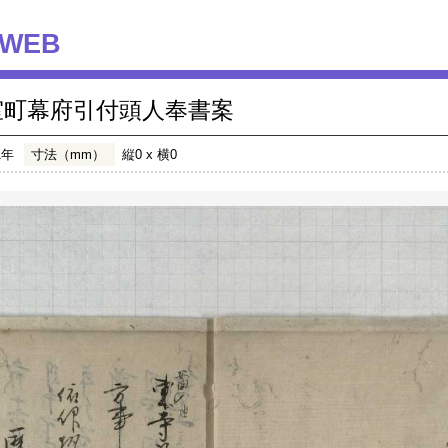
WEB
室町幕府引付頭人奉書案
1年
寸法（mm）
縦0 x 横0