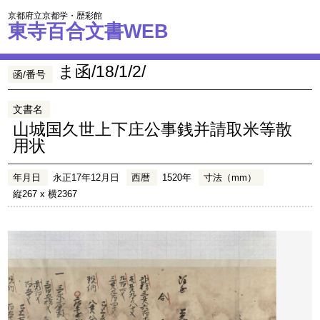
京都府立京都学・歴彩館
東寺百合文書WEB
ま函/18/1/2/
函/番号
文書名
山城国久世上下庄公事銭并請取米等散
用状
年月日
永正17年12月日
西暦
1520年
寸法（mm）
縦267 x 横2367