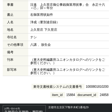
事書
注進 上久世庄御公事銭御算用状事」合 永正十六
＜己」卯＞年分
書止
右御算用状如件
人名
浄成（要別途目録）
地名
上久世庄 下久世庄
寺社名
ナシ
その他事項
八講 、放生会
備考
刊本
（東大史料編纂所ユニオンカタログへのリンクをご
参照ください。）
影写本
（東大史料編纂所ユニオンカタログへのリンクをご
参照ください。）
東寺文書検索システムの文書番号
1000801810200
item_id
15884
document_id
24858
京都市左京区下鴨半木町1番地29
お問い合わせ先