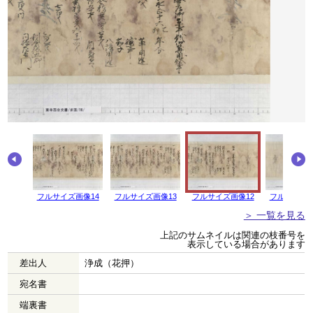
画像15
フルサイズ画像14
フルサイズ画像13
フルサイズ画像12
フルサイズ画
＞ 一覧を見る
上記のサムネイルは関連の枝番号を
表示している場合があります
差出人
浄成（花押）
宛名書
端裏書