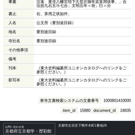
事書
注進 東寺八幡宮領下久世庄御年貢算用状事、」合
伍拾九石五斗七合」文明五年＜癸」巳＞分
書止
右、算用之状如件、
人名
公文所（要別途目録）
地名
要別途目録
寺社名
要別途目録
その他事項
備考
刊本
（東大史料編纂所ユニオンカタログへのリンクをご
参照ください。）
影写本
（東大史料編纂所ユニオンカタログへのリンクをご
参照ください。）
東寺文書検索システムの文書番号
1000801410000
item_id
15880
document_id
24835
京都市左京区下鴨半木町1番地29
お問い合わせ先
京都府立京都学・歴彩館