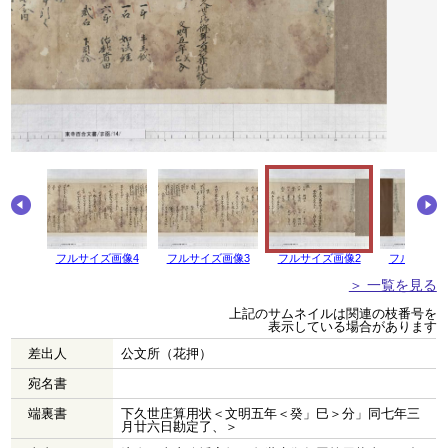
画像5
フルサイズ画像4
フルサイズ画像3
フルサイズ画像2
フルサイズ
＞ 一覧を見る
上記のサムネイルは関連の枝番号を
表示している場合があります
差出人
公文所（花押）
宛名書
端裏書
下久世庄算用状＜文明五年＜癸」巳＞分」同七年三
月廿六日勘定了、＞