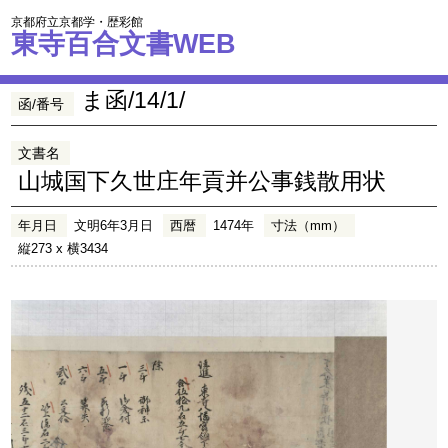
京都府立京都学・歴彩館
東寺百合文書WEB
ま函/14/1/
函/番号
文書名
山城国下久世庄年貢并公事銭散用状
年月日
文明6年3月日
西暦
1474年
寸法（mm）
縦273 x 横3434