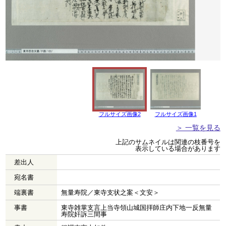
フルサイズ画像2
フルサイズ画像1
＞ 一覧を見る
上記のサムネイルは関連の枝番号を
表示している場合があります
差出人
宛名書
端裏書
無量寿院／東寺支状之案＜文安＞
事書
東寺雑掌支言上当寺領山城国拝師庄内下地一反無量
寿院奸訴三間事