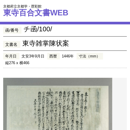
京都府立京都学・歴彩館
東寺百合文書WEB
チ函/100/
函/番号
東寺雑掌陳状案
文書名
年月日
文安3年9月日
西暦
1446年
寸法（mm）
縦276 x 横466