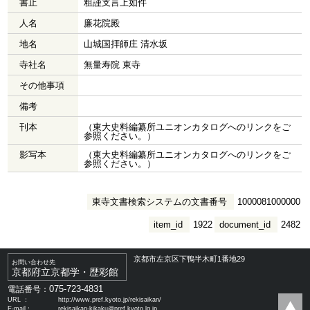
書止
粗謹支言上如件
人名
廉花院殿
地名
山城国拝師庄 清水坂
寺社名
無量寿院 東寺
その他事項
備考
刊本
（東大史料編纂所ユニオンカタログへのリンクをご
参照ください。）
影写本
（東大史料編纂所ユニオンカタログへのリンクをご
参照ください。）
東寺文書検索システムの文書番号
1000081000000
item_id
1922
document_id
2482
京都市左京区下鴨半木町1番地29
お問い合わせ先
京都府立京都学・歴彩館
075-723-4831
電話番号：
URL ：
http://www.pref.kyoto.jp/rekisaikan/
E-mail：
rekisaikan-kikaku@pref.kyoto.lg.jp