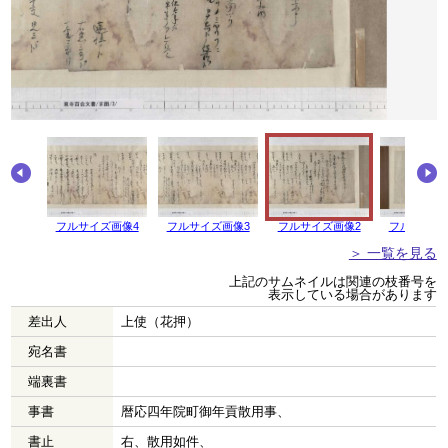
画像5
フルサイズ画像4
フルサイズ画像3
フルサイズ画像2
フルサイズ
＞ 一覧を見る
上記のサムネイルは関連の枝番号を
表示している場合があります
差出人
上使（花押）
宛名書
端裏書
事書
暦応四年院町御年貢散用事、
書止
右、散用如件、