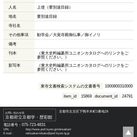
人名
上使（要別途目録）
地名
要別途目録
寺社名
その他事項
勧学会／大覚寺殿御仏事／御イノリ
備考
刊本
（東大史料編纂所ユニオンカタログへのリンクをご
参照ください。）
影写本
（東大史料編纂所ユニオンカタログへのリンクをご
参照ください。）
東寺文書検索システムの文書番号
1000800310000
item_id
15869
document_id
24791
京都市左京区下鴨半木町1番地29
お問い合わせ先
京都府立京都学・歴彩館
075-723-4831
電話番号：
URL ：
http://www.pref.kyoto.jp/rekisaikan/
E-mail：
rekisaikan-kikaku@pref.kyoto.lg.jp