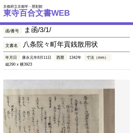
京都府立京都学・歴彩館
東寺百合文書WEB
ま函/3/1/
函/番号
八条院々町年貢銭散用状
文書名
年月日
康永元年8月11日
西暦
1342年
寸法（mm）
縦290 x 横3923