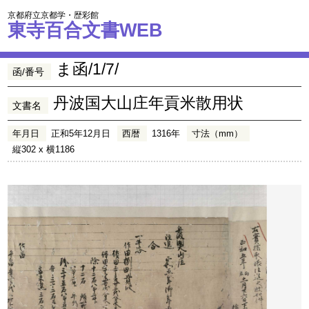
京都府立京都学・歴彩館
東寺百合文書WEB
ま函/1/7/
函/番号
丹波国大山庄年貢米散用状
文書名
年月日
正和5年12月日
西暦
1316年
寸法（mm）
縦302 x 横1186