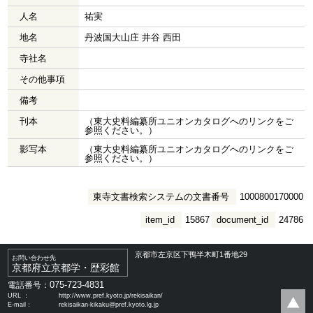
人名
祐実
地名
丹波国大山庄 井谷 西田
寺社名
その他事項
備考
刊本
（東大史料編纂所ユニオンカタログへのリンクをご
参照ください。）
影写本
（東大史料編纂所ユニオンカタログへのリンクをご
参照ください。）
東寺文書検索システムの文書番号
1000800170000
item_id
15867
document_id
24786
京都市左京区下鴨半木町1番地29
お問い合わせ先
京都府立京都学・歴彩館
075-723-4831
電話番号：
URL ：
http://www.pref.kyoto.jp/rekisaikan/
E-mail：
rekisaikan-kikaku@pref.kyoto.lg.jp