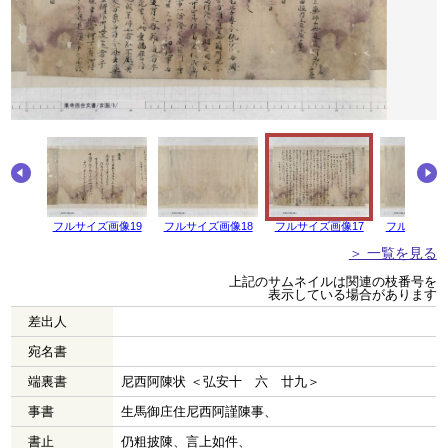
画像20
フルサイズ画像19
フルサイズ画像18
フルサイズ画像17
フルサイズ画
＞ 一覧を見る
上記のサムネイルは関連の枝番号を
表示している場合があります
差出人
宛名書
端裏書
尼西阿陳状 ＜弘安十 六 廿九＞
事書
生馬御庄住尼西阿謹陳事、
書止
仍粗披陳、言上如件、