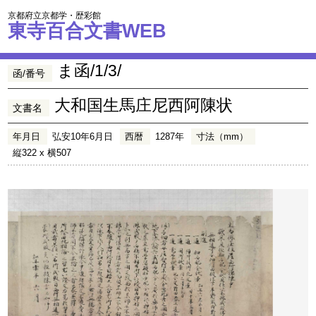
京都府立京都学・歴彩館
東寺百合文書WEB
ま函/1/3/
函/番号
大和国生馬庄尼西阿陳状
文書名
年月日
弘安10年6月日
西暦
1287年
寸法（mm）
縦322 x 横507