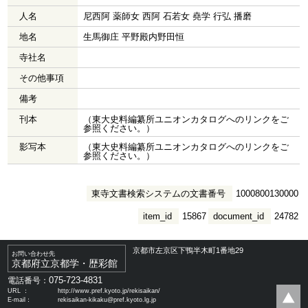
人名
尼西阿 薬師女 西阿 石若女 堯学 行弘 播磨
地名
生馬御庄 平野殿内野田恒
寺社名
その他事項
備考
刊本
（東大史料編纂所ユニオンカタログへのリンクをご
参照ください。）
影写本
（東大史料編纂所ユニオンカタログへのリンクをご
参照ください。）
東寺文書検索システムの文書番号
1000800130000
item_id
15867
document_id
24782
京都市左京区下鴨半木町1番地29
お問い合わせ先
京都府立京都学・歴彩館
075-723-4831
電話番号：
URL ：
http://www.pref.kyoto.jp/rekisaikan/
E-mail：
rekisaikan-kikaku@pref.kyoto.lg.jp