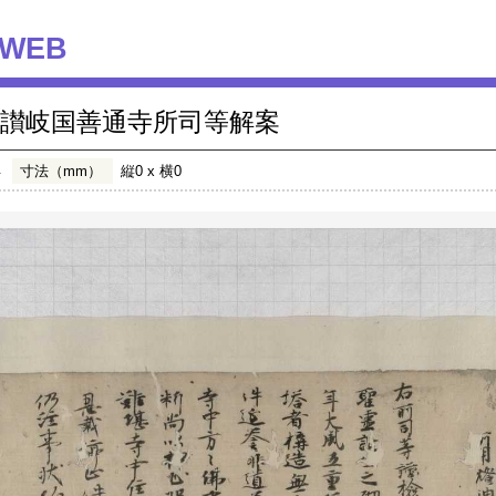
WEB
讃岐国善通寺所司等解案
年
寸法（mm）
縦0 x 横0