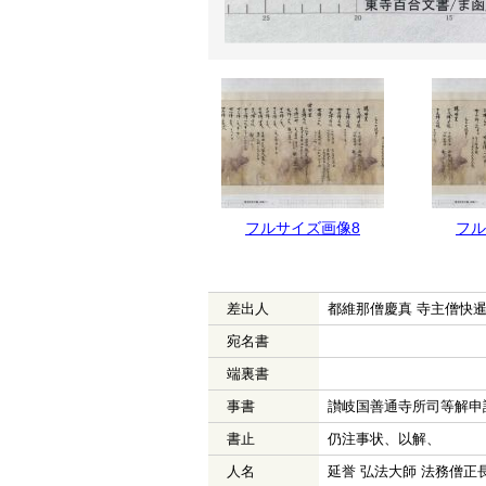
フルサイズ画像9
フルサイズ画像8
フル
差出人
都維那僧慶真 寺主僧快暹
宛名書
端裏書
事書
讃岐国善通寺所司等解申
書止
仍注事状、以解、
人名
延誉 弘法大師 法務僧正長