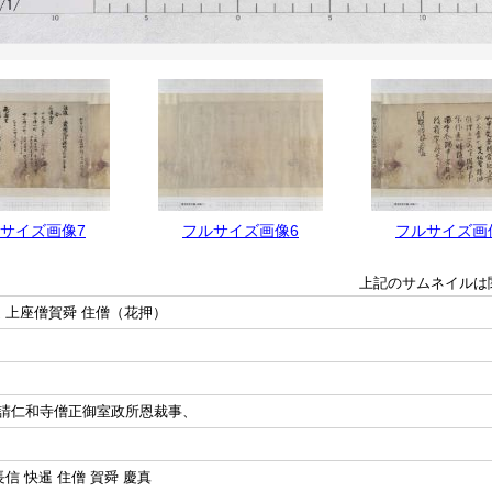
サイズ画像7
フルサイズ画像6
フルサイズ画
上記のサムネイルは
 上座僧賀舜 住僧（花押）
請仁和寺僧正御室政所恩裁事、
信 快暹 住僧 賀舜 慶真