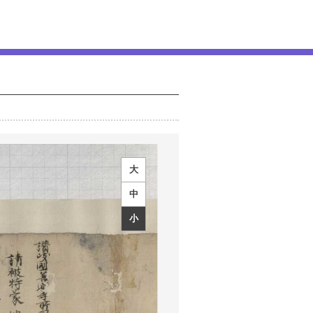
大
中
小