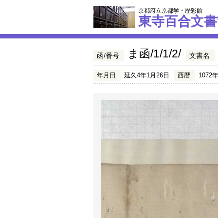
京都府立京都学・歴彩館
東寺百合文書
ま函/1/1/2/
函/番号
文書名
年月日
延久4年1月26日
西暦
1072