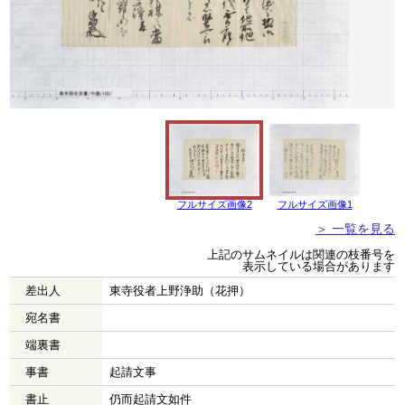
フルサイズ画像2
フルサイズ画像1
＞ 一覧を見る
上記のサムネイルは関連の枝番号を
表示している場合があります
差出人
東寺役者上野浄助（花押）
宛名書
端裏書
事書
起請文事
書止
仍而起請文如件