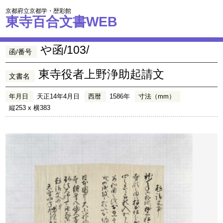
京都府立京都学・歴彩館
東寺百合文書WEB
や函/103/
函/番号
東寺役者上野浄助起請文
文書名
年月日
天正14年4月日
西暦
1586年
寸法（mm）
縦253 x 横383