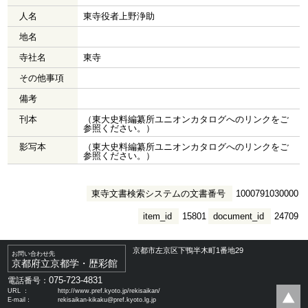
人名
東寺役者上野浄助
地名
寺社名
東寺
その他事項
備考
刊本
（東大史料編纂所ユニオンカタログへのリンクをご
参照ください。）
影写本
（東大史料編纂所ユニオンカタログへのリンクをご
参照ください。）
東寺文書検索システムの文書番号
1000791030000
item_id
15801
document_id
24709
京都市左京区下鴨半木町1番地29
お問い合わせ先
京都府立京都学・歴彩館
075-723-4831
電話番号：
URL ：
http://www.pref.kyoto.jp/rekisaikan/
E-mail：
rekisaikan-kikaku@pref.kyoto.lg.jp