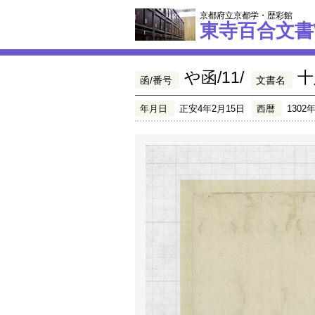
京都府立京都学・歴彩館
東寺百合文書
や函/11/
十
函/番号
文書名
年月日
正安4年2月15日
西暦
1302