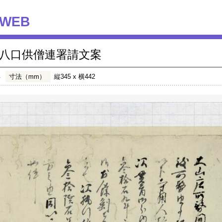
WEB
八口供僧連署請文案
年
寸法（mm）
縦345 x 横442