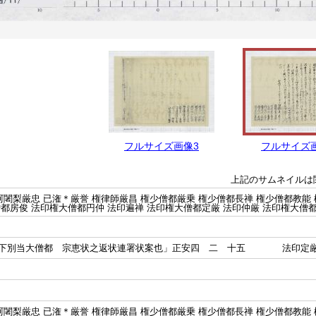
フルサイズ画像3
フルサイズ
上記のサムネイルは
阿闍梨厳忠 已潅＊厳誉 権律師厳昌 権少僧都厳乗 権少僧都長禅 権少僧都教能
都房俊 法印権大僧都円仲 法印遍禅 法印権大僧都定厳 法印仲厳 法印権大僧
仰下別当大僧都 宗恵状之返状連署状案也」正安四 二 十五 法印定
阿闍梨厳忠 已潅＊厳誉 権律師厳昌 権少僧都厳乗 権少僧都長禅 権少僧都教能