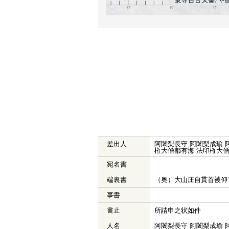
差出人
阿闍梨長守 阿闍梨成瑜 
権大僧都有海 法印権大僧
宛名書
端裏書
（奥）大山庄自貫首被
事書
書止
所請申之状如件
人名
阿闍梨長守 阿闍梨成瑜 