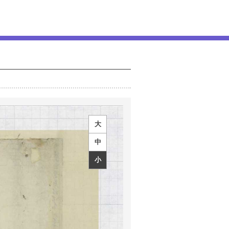
大
中
小