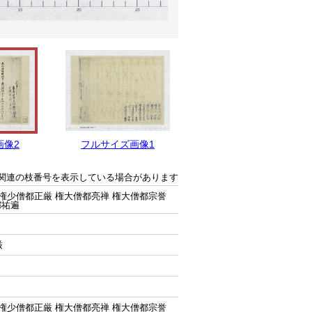
画像2
フルサイズ画像1
関連の枝番号を表示している場合があります
 権少僧都正厳 権大僧都亮禅 権大僧都宗誉
都祐遍
厳
 権少僧都正厳 権大僧都亮禅 権大僧都宗誉