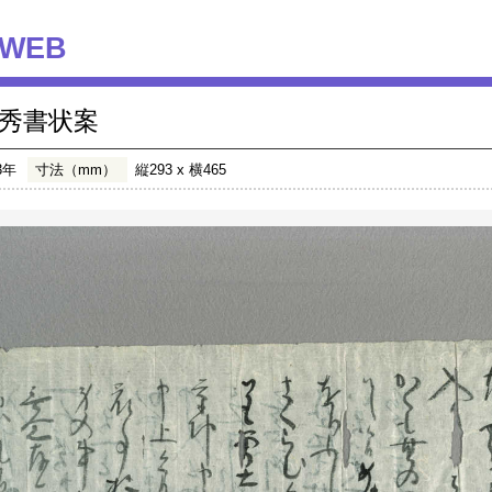
WEB
秀書状案
3年
寸法（mm）
縦293 x 横465