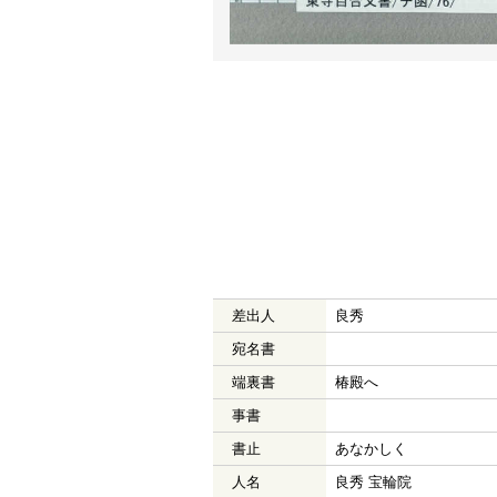
差出人
良秀
宛名書
端裏書
椿殿へ
事書
書止
あなかしく
人名
良秀 宝輪院