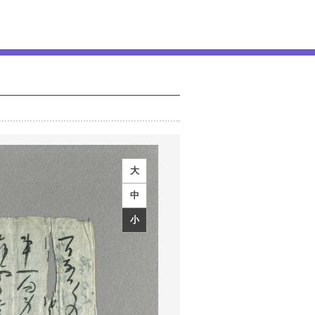
大
中
小