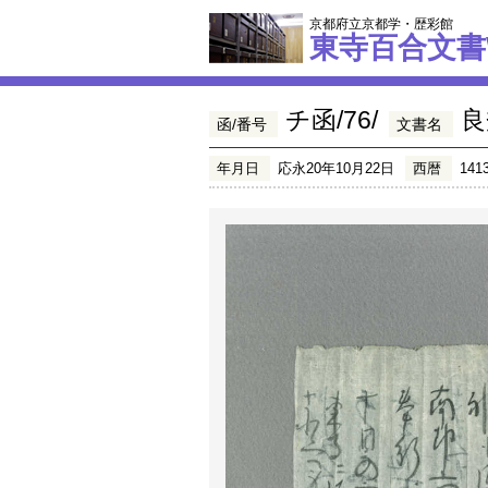
京都府立京都学・歴彩館
東寺百合文書
チ函/76/
良
函/番号
文書名
年月日
応永20年10月22日
西暦
141