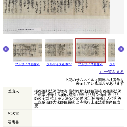
画像29
フルサイズ画像28
フルサイズ画像27
フルサイズ画像26
フルサイズ画
＞ 一覧を見る
上記のサムネイルは関連の枝番号を
表示している場合があります
差出人
権都維那法師位増海 権都維那法師位聖祐 都維那法師
位頼厳 権寺主法師位経延 権寺主法師位仙厳 寺主法
師位全恵 権上座大法師位済俊 権上座法橋上人位相円
上座威儀師大法師位厳縁 当寺執行上座法眼和尚位成
慶
宛名書
端裏書