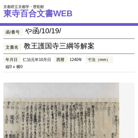
京都府立京都学・歴彩館
東寺百合文書WEB
や函/10/19/
函/番号
教王護国寺三綱等解案
文書名
年月日
仁治元年10月日
西暦
1240年
寸法（mm）
縦0 x 横0