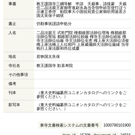
事書
教王護国寺三綱等解 申請 天裁事」請殊蒙 天裁
任二品法親王家御寄進尉永為当寺領申給官使打ぼう
示遂立券停 勅院事大小国役宛置公家御祈用途若さ
国太良保子細状
書止
仍勒事状謹請申処分
人名
二品法親王 式乾門院 権都維那法師位増海 権都維那
法師位聖祐 都維那法師位頼厳 権寺主法師位経延 権
寺主法師位仙厳 寺主法師位全恵 権上座大法師位済俊
権上座法橋上人位相円 上座威儀師大法師位厳縁 当寺
執行上座法眼和尚位成慶
地名
若狭国太良保
寺社名
教王護国寺 歓喜寿院
その他事項
備考
刊本
（東大史料編纂所ユニオンカタログへのリンクをご
参照ください。）
影写本
（東大史料編纂所ユニオンカタログへのリンクをご
参照ください。）
東寺文書検索システムの文書番号
1000790101900