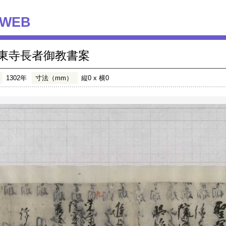
WEB
東寺長者御教書案
1302年
寸法（mm）
縦0 x 横0