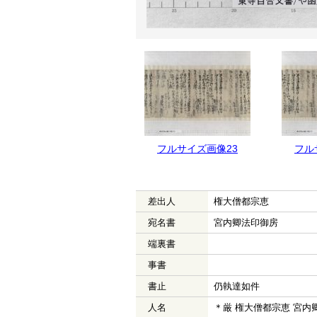
フルサイズ画像24
フルサイズ画像23
フル
差出人
権大僧都宗恵
宛名書
宮内卿法印御房
端裏書
事書
書止
仍執達如件
人名
＊厳 権大僧都宗恵 宮内