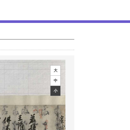
大
中
小