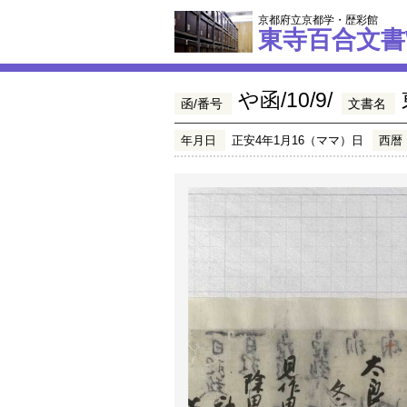
京都府立京都学・歴彩館
東寺百合文書
や函/10/9/
函/番号
文書名
年月日
正安4年1月16（ママ）日
西暦