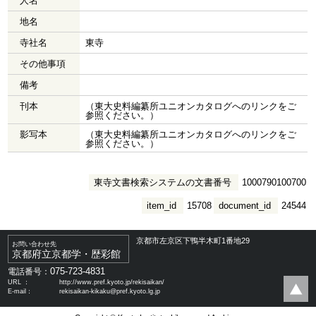
人名
地名
寺社名
東寺
その他事項
備考
刊本
（東大史料編纂所ユニオンカタログへのリンクをご
参照ください。）
影写本
（東大史料編纂所ユニオンカタログへのリンクをご
参照ください。）
東寺文書検索システムの文書番号
1000790100700
item_id
15708
document_id
24544
京都市左京区下鴨半木町1番地29
お問い合わせ先
京都府立京都学・歴彩館
075-723-4831
電話番号：
URL ：
http://www.pref.kyoto.jp/rekisaikan/
E-mail：
rekisaikan-kikaku@pref.kyoto.lg.jp