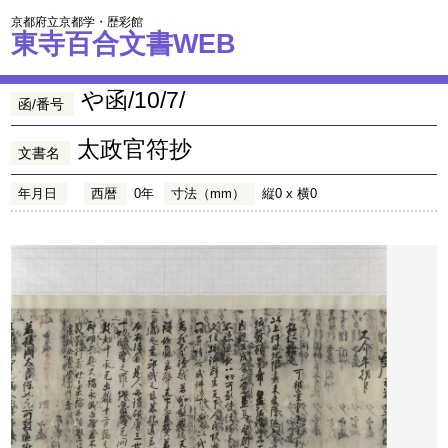
京都府立京都学・歴彩館
東寺百合文書WEB
や函/10/7/
函/番号
太政官符抄
文書名
年月日
西暦
0年
寸法（mm）
縦0 x 横0