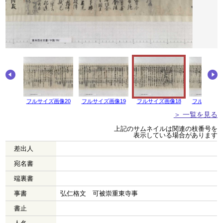
画像21
フルサイズ画像20
フルサイズ画像19
フルサイズ画像18
フルサイズ画
＞ 一覧を見る
上記のサムネイルは関連の枝番号を
表示している場合があります
差出人
宛名書
端裏書
事書
弘仁格文 可被崇重東寺事
書止