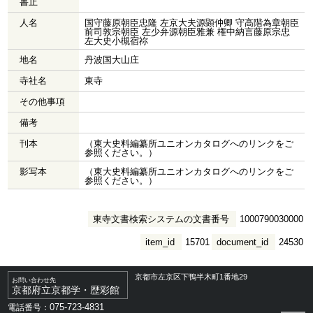
書止
人名
国守藤原朝臣忠隆 左京大夫源顕仲卿 守高階為章朝臣
前司敦宗朝臣 左少弁源朝臣雅兼 権中納言藤原宗忠
左大史小槻宿祢
地名
丹波国大山庄
寺社名
東寺
その他事項
備考
刊本
（東大史料編纂所ユニオンカタログへのリンクをご
参照ください。）
影写本
（東大史料編纂所ユニオンカタログへのリンクをご
参照ください。）
東寺文書検索システムの文書番号
1000790030000
item_id
15701
document_id
24530
京都市左京区下鴨半木町1番地29
お問い合わせ先
京都府立京都学・歴彩館
075-723-4831
電話番号：