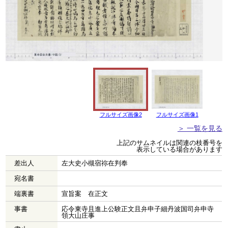
フルサイズ画像2
フルサイズ画像1
＞ 一覧を見る
上記のサムネイルは関連の枝番号を
表示している場合があります
差出人
左大史小槻宿祢在判奉
宛名書
端裏書
宣旨案 在正文
事書
応令東寺且進上公験正文且弁申子細丹波国司弁申寺
領大山庄事