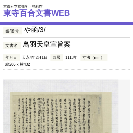
京都府立京都学・歴彩館
東寺百合文書WEB
や函/3/
函/番号
鳥羽天皇宣旨案
文書名
年月日
天永4年2月1日
西暦
1113年
寸法（mm）
縦286 x 横432