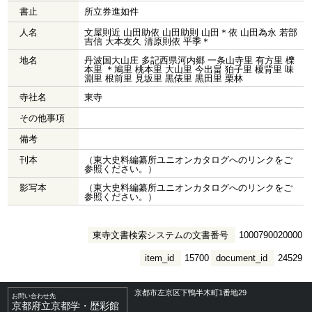
書止
所立券進如件
人名
文屋則近 山田助依 山田助則 山田＊依 山田為永 若部
吉信 大本友久 清原則依 平季＊
地名
丹波国大山庄 多記西県河内郷 一条山寺里 有方里 櫟
本里 ＊鳩里 桃本里 大山里 今出畠 狛子里 榎背里 味
淵里 根前里 見坂里 黒俵里 黒田里 栗林
寺社名
東寺
その他事項
備考
刊本
（東大史料編纂所ユニオンカタログへのリンクをご
参照ください。）
影写本
（東大史料編纂所ユニオンカタログへのリンクをご
参照ください。）
東寺文書検索システムの文書番号
1000790020000
item_id
15700
document_id
24529
京都市左京区下鴨半木町1番地29
お問い合わせ先
京都府立京都学・歴彩館