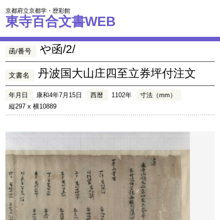
京都府立京都学・歴彩館
東寺百合文書WEB
や函/2/
函/番号
丹波国大山庄四至立券坪付注文
文書名
年月日
康和4年7月15日
西暦
1102年
寸法（mm）
縦297 x 横10889