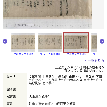
画像5
フルサイズ画像4
フルサイズ画像3
フルサイズ画像2
フルサイズ
＞ 一覧を見る
上記のサムネイルは関連の枝番号を
表示している場合があります
差出人
文屋則近 山田助依 山田助則 山田＊依 山田為永 下司
判官代若部吉信 郡司惣判官代大本友久 書生惣判官代
清原則依 使平季＊
宛名書
端裏書
大山庄立券坪付
事書
注進」東寺御領大山庄四至立券事