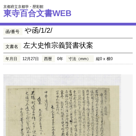
京都府立京都学・歴彩館
東寺百合文書WEB
や函/1/2/
函/番号
左大史惟宗義賢書状案
文書名
年月日
12月27日
西暦
0年
寸法（mm）
縦0 x 横0