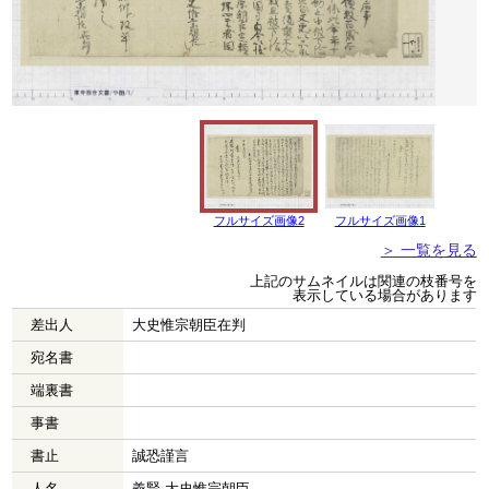
フルサイズ画像2
フルサイズ画像1
＞ 一覧を見る
上記のサムネイルは関連の枝番号を
表示している場合があります
差出人
大史惟宗朝臣在判
宛名書
端裏書
事書
書止
誠恐謹言
人名
義賢 大史惟宗朝臣