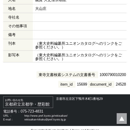
地名
大山庄
寺社名
その他事項
備考
刊本
（東大史料編纂所ユニオンカタログへのリンクをご
参照ください。）
影写本
（東大史料編纂所ユニオンカタログへのリンクをご
参照ください。）
東寺文書検索システムの文書番号
1000790010200
item_id
15699
document_id
24528
京都市左京区下鴨半木町1番地29
お問い合わせ先
京都府立京都学・歴彩館
075-723-4831
電話番号：
URL ：
http://www.pref.kyoto.jp/rekisaikan/
E-mail：
rekisaikan-kikaku@pref.kyoto.lg.jp