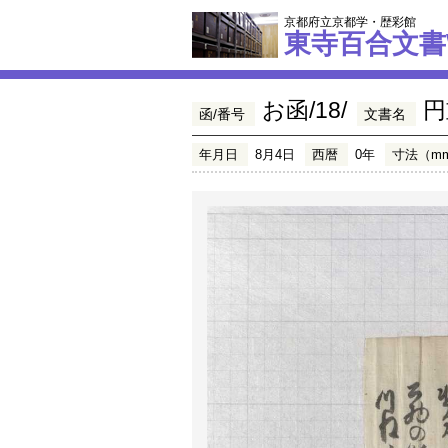
京都府立京都学・歴彩館
東寺百合文書
お函/18/
円
函/番号
文書名
年月日
8月4日
西暦
0年
寸法（m