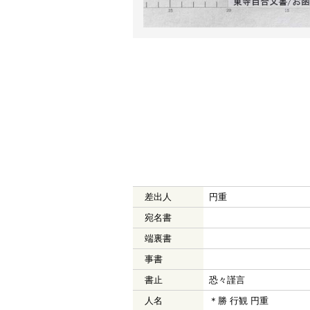
差出人
円重
宛名書
端裏書
事書
書止
恐々謹言
人名
＊勝 行観 円重