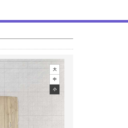
大
中
小