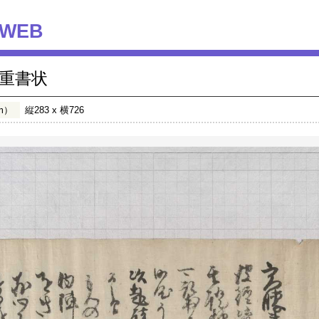
WEB
重書状
m）
縦283 x 横726