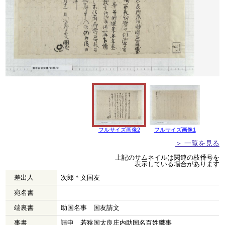
フルサイズ画像2
フルサイズ画像1
＞ 一覧を見る
上記のサムネイルは関連の枝番号を
表示している場合があります
差出人
次郎＊文国友
宛名書
端裏書
助国名事 国友請文
事書
請申 若狭国太良庄内助国名百姓職事