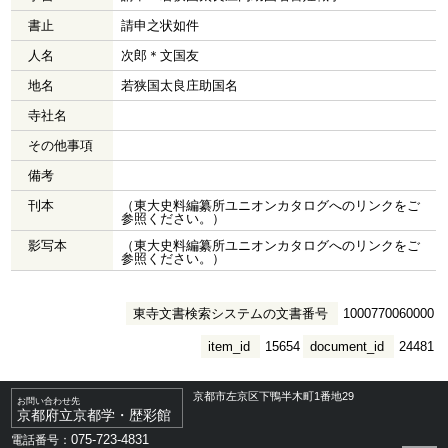
書止
請申之状如件
人名
次郎＊文国友
地名
若狭国太良庄助国名
寺社名
その他事項
備考
刊本
（東大史料編纂所ユニオンカタログへのリンクをご
参照ください。）
影写本
（東大史料編纂所ユニオンカタログへのリンクをご
参照ください。）
東寺文書検索システムの文書番号
1000770060000
item_id
15654
document_id
24481
京都市左京区下鴨半木町1番地29
お問い合わせ先
京都府立京都学・歴彩館
075-723-4831
電話番号：