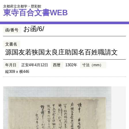
京都府立京都学・歴彩館
東寺百合文書WEB
お函/6/
函/番号
文書名
源国友若狭国太良庄助国名百姓職請文
年月日
正安4年4月12日
西暦
1302年
寸法（mm）
縦309 x 横446