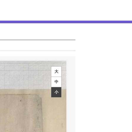
大
中
小