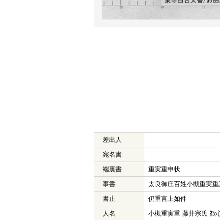
差出人
宛名書
端裏書
重実重申状
事書
太良御庄百姓小槻重実重
書止
仍重言上如件
人名
小槻重実重 藤井宗氏 歓