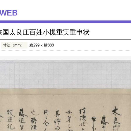
WEB
狭国太良庄百姓小槻重実重申状
寸法（mm）
縦299 x 横888