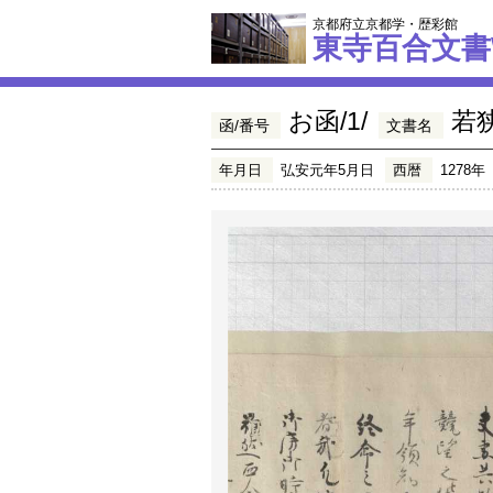
京都府立京都学・歴彩館
東寺百合文書
お函/1/
若
函/番号
文書名
年月日
弘安元年5月日
西暦
1278年