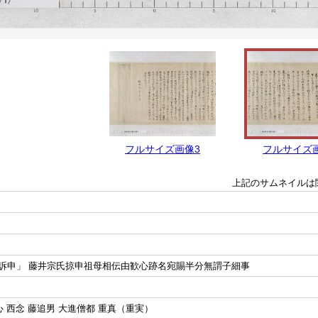
フルサイズ画像3
フルサイズ
上記のサムネイルは
訴申」 藤井宗氏掠申祖母相伝由歓心跡名宛賜半分無謂子細事
心 西念 藤追男 大進僧都 重真（重実）