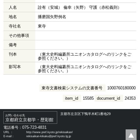
人名
詮有（安城） 倫幸（矢野） 守護（赤松義則）
地名
播磨国矢野例名
寺社名
東寺
その他事項
備考
刊本
（東大史料編纂所ユニオンカタログへのリンクをご
参照ください。）
影写本
（東大史料編纂所ユニオンカタログへのリンクをご
参照ください。）
東寺文書検索システムの文書番号
1000760180000
item_id
15585
document_id
24353
京都市左京区下鴨半木町1番地29
お問い合わせ先
京都府立京都学・歴彩館
075-723-4831
電話番号：
URL ：
http://www.pref.kyoto.jp/rekisaikan/
E-mail：
rekisaikan-kikaku@pref.kyoto.lg.jp