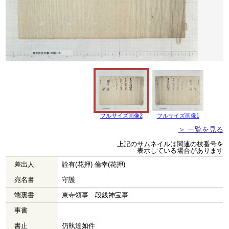
フルサイズ画像2
フルサイズ画像1
＞ 一覧を見る
上記のサムネイルは関連の枝番号を
表示している場合があります
差出人
詮有(花押) 倫幸(花押)
宛名書
守護
端裏書
東寺領事 段銭神宝事
事書
書止
仍執達如件