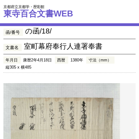
京都府立京都学・歴彩館
東寺百合文書WEB
の函/18/
函/番号
室町幕府奉行人連署奉書
文書名
年月日
康暦2年4月18日
西暦
1380年
寸法（mm）
縦305 x 横485