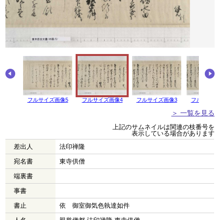
フルサイズ画像5
フルサイズ画像4
フルサイズ画像3
フルサイズ
＞ 一覧を見る
上記のサムネイルは関連の枝番号を
表示している場合があります
差出人
法印禅隆
宛名書
東寺供僧
端裏書
事書
書止
依 御室御気色執達如件