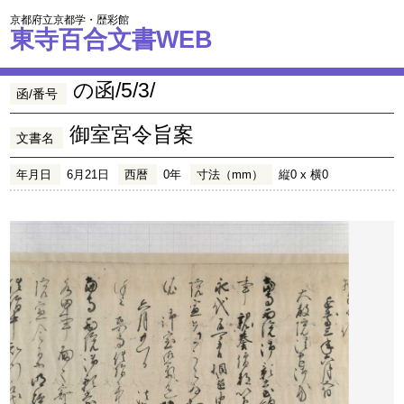
京都府立京都学・歴彩館
東寺百合文書WEB
の函/5/3/
函/番号
御室宮令旨案
文書名
年月日
6月21日
西暦
0年
寸法（mm）
縦0 x 横0