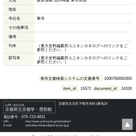
人名
親誉僧都 法印禅隆 東寺供僧
地名
寺社名
東寺
その他事項
備考
刊本
（東大史料編纂所ユニオンカタログへのリンクをご
参照ください。）
影写本
（東大史料編纂所ユニオンカタログへのリンクをご
参照ください。）
東寺文書検索システムの文書番号
1000760050300
item_id
15572
document_id
24328
京都市左京区下鴨半木町1番地29
お問い合わせ先
京都府立京都学・歴彩館
075-723-4831
電話番号：
URL ：
http://www.pref.kyoto.jp/rekisaikan/
E-mail：
rekisaikan-kikaku@pref.kyoto.lg.jp