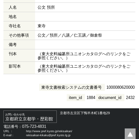
人名
公文 預所
地名
寺社名
東寺
その他事項
公文／預所／八講／仁王講／御倉祭
備考
刊本
（東大史料編纂所ユニオンカタログへのリンクをご
参照ください。）
影写本
（東大史料編纂所ユニオンカタログへのリンクをご
参照ください。）
東寺文書検索システムの文書番号
1000080620000
item_id
1884
document_id
2432
京都市左京区下鴨半木町1番地29
お問い合わせ先
京都府立京都学・歴彩館
075-723-4831
電話番号：
URL ：
http://www.pref.kyoto.jp/rekisaikan/
E-mail：
rekisaikan-kikaku@pref.kyoto.lg.jp