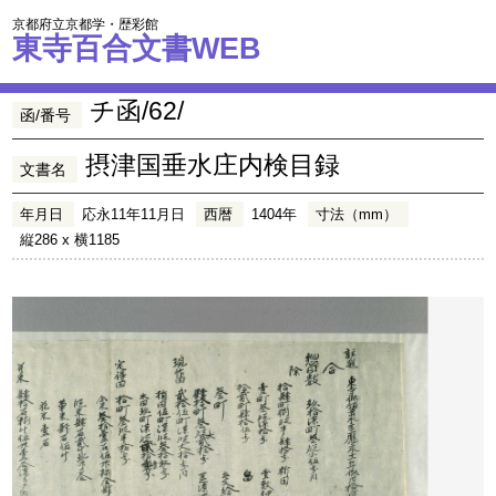
京都府立京都学・歴彩館
東寺百合文書WEB
チ函/62/
函/番号
摂津国垂水庄内検目録
文書名
年月日
応永11年11月日
西暦
1404年
寸法（mm）
縦286 x 横1185