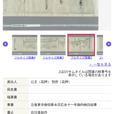
フルサイズ画像4
フルサイズ画像3
フルサイズ画像2
フルサイズ
＞ 一覧を見る
上記のサムネイルは関連の枝番号を
表示している場合があります
差出人
公文（花押） 預所（花押）
宛名書
端裏書
事書
注進東寺御領垂水庄応永十一年御内検目録事
書止
右注進如件