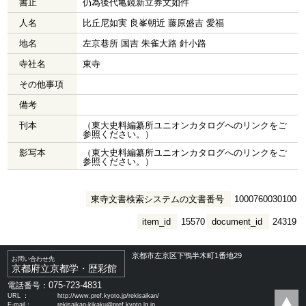
書止
仍為後代亀鏡新立券文如件
人名
比丘尼如実 良峯朝近 藤原盛吉 愛福
地名
左京巷所 国吉 朱雀大路 針小路
寺社名
東寺
その他事項
備考
刊本
（東大史料編纂所ユニオンカタログへのリンクをご
参照ください。）
影写本
（東大史料編纂所ユニオンカタログへのリンクをご
参照ください。）
東寺文書検索システムの文書番号
1000760030100
item_id
15570
document_id
24319
京都市左京区下鴨半木町1番地29
お問い合わせ先
京都府立京都学・歴彩館
075-723-4831
電話番号：
URL ：
http://www.pref.kyoto.jp/rekisaikan/
E-mail：
rekisaikan-kikaku@pref.kyoto.lg.jp