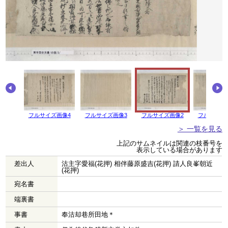
画像5
フルサイズ画像4
フルサイズ画像3
フルサイズ画像2
フルサイズ
＞ 一覧を見る
上記のサムネイルは関連の枝番号を
表示している場合があります
差出人
沽主字愛福(花押) 相伴藤原盛吉(花押) 請人良峯朝近
(花押)
宛名書
端裏書
事書
奉沽却巷所田地＊