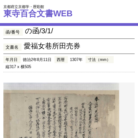
京都府立京都学・歴彩館
東寺百合文書WEB
の函/3/1/
函/番号
愛福女巷所田売券
文書名
年月日
徳治2年8月11日
西暦
1307年
寸法（mm）
縦317 x 横505