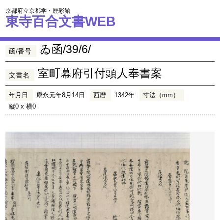
京都府立京都学・歴彩館
東寺百合文書WEB
ゐ函/39/6/
函/番号
室町幕府引付頭人奉書案
文書名
年月日
康永元年8月14日
西暦
1342年
寸法（mm）
縦0 x 横0