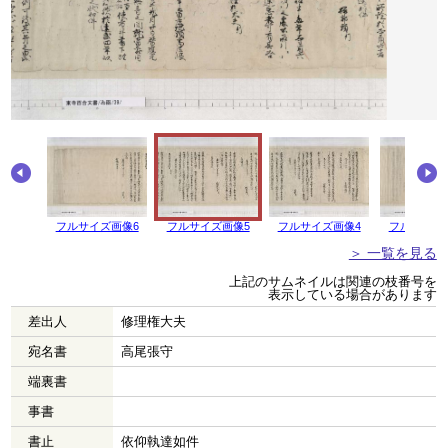
フルサイズ画像6
フルサイズ画像5
フルサイズ画像4
フルサイズ
＞ 一覧を見る
上記のサムネイルは関連の枝番号を
表示している場合があります
差出人
修理権大夫
宛名書
高尾張守
端裏書
事書
書止
依仰執達如件