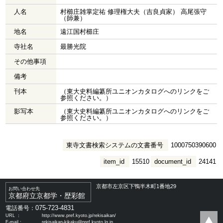
人名
村櫛庄雑掌定祐 修理権大夫（吉良貞家） 高尾張守
（師兼）
地名
遠江国村櫛庄
寺社名
最勝光院
その他事項
備考
刊本
（東大史料編纂所ユニオンカタログへのリンクをご
参照ください。）
影写本
（東大史料編纂所ユニオンカタログへのリンクをご
参照ください。）
東寺文書検索システムの文書番号
1000750390600
item_id
15510
document_id
24141
京都市左京区下鴨半木町1番地29
お問い合わせ先
京都府立京都学・歴彩館
075-723-4831
電話番号：
URL ：
http://www.pref.kyoto.jp/rekisaikan/
E-mail：
rekisaikan-kikaku@pref.kyoto.lg.jp