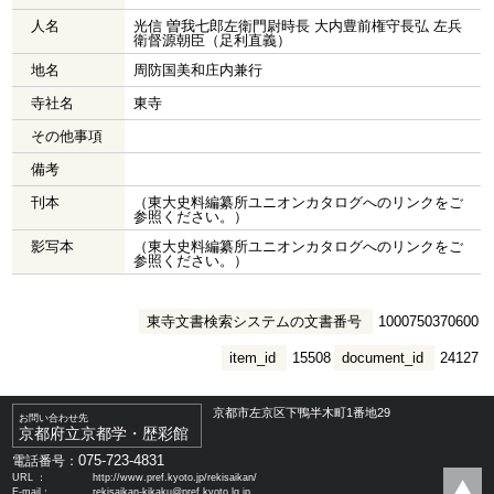
人名
光信 曽我七郎左衛門尉時長 大内豊前権守長弘 左兵
衛督源朝臣（足利直義）
地名
周防国美和庄内兼行
寺社名
東寺
その他事項
備考
刊本
（東大史料編纂所ユニオンカタログへのリンクをご
参照ください。）
影写本
（東大史料編纂所ユニオンカタログへのリンクをご
参照ください。）
東寺文書検索システムの文書番号
1000750370600
item_id
15508
document_id
24127
京都市左京区下鴨半木町1番地29
お問い合わせ先
京都府立京都学・歴彩館
075-723-4831
電話番号：
URL ：
http://www.pref.kyoto.jp/rekisaikan/
E-mail：
rekisaikan-kikaku@pref.kyoto.lg.jp