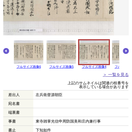
画像7
フルサイズ画像6
フルサイズ画像5
フルサイズ画像4
フルサイズ
＞ 一覧を見る
上記のサムネイルは関連の枝番号を
表示している場合があります
差出人
左兵衛督源朝臣
宛名書
端裏書
事書
東寺雑掌光信申周防国美和庄内兼行事
書止
下知如件