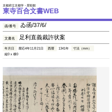
京都府立京都学・歴彩館
東寺百合文書WEB
ゐ函/37/6/
函/番号
足利直義裁許状案
文書名
年月日
暦応4年11月21日
西暦
1341年
寸法（mm）
縦0 x 横0