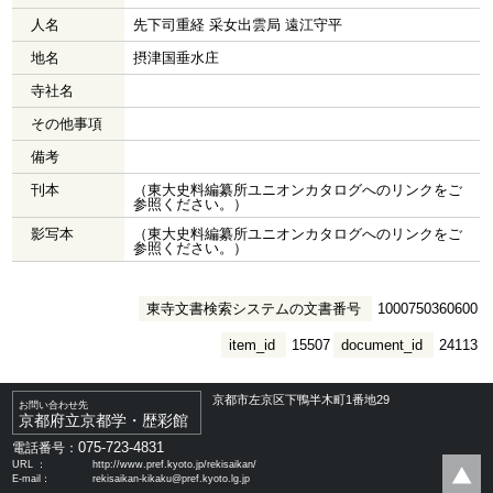
人名
先下司重経 采女出雲局 遠江守平
地名
摂津国垂水庄
寺社名
その他事項
備考
刊本
（東大史料編纂所ユニオンカタログへのリンクをご
参照ください。）
影写本
（東大史料編纂所ユニオンカタログへのリンクをご
参照ください。）
東寺文書検索システムの文書番号
1000750360600
item_id
15507
document_id
24113
京都市左京区下鴨半木町1番地29
お問い合わせ先
京都府立京都学・歴彩館
075-723-4831
電話番号：
URL ：
http://www.pref.kyoto.jp/rekisaikan/
E-mail：
rekisaikan-kikaku@pref.kyoto.lg.jp