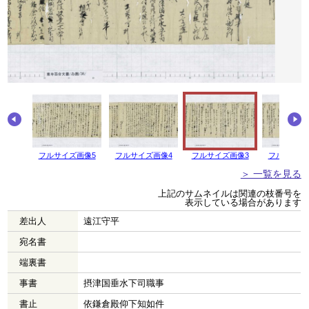
画像6
フルサイズ画像5
フルサイズ画像4
フルサイズ画像3
フルサイズ
＞ 一覧を見る
上記のサムネイルは関連の枝番号を
表示している場合があります
差出人
遠江守平
宛名書
端裏書
事書
摂津国垂水下司職事
書止
依鎌倉殿仰下知如件