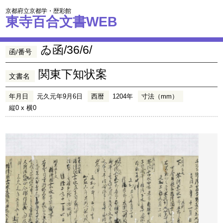
京都府立京都学・歴彩館
東寺百合文書WEB
ゐ函/36/6/
函/番号
関東下知状案
文書名
年月日
元久元年9月6日
西暦
1204年
寸法（mm）
縦0 x 横0