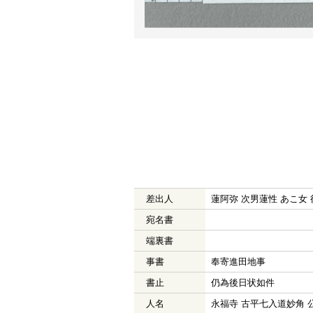
差出人
蓮阿弥 次男蓮性 あこ女
宛名書
端裏書
事書
奉寄進田地事
書止
仍為後日状如件
人名
永福寺 古平七入道妙角 