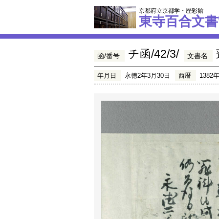
京都府立京都学・歴彩館
東寺百合文書
チ函/42/3/
函/番号
文書名
年月日
永徳2年3月30日
西暦
1382