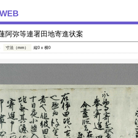
WEB
蓮阿弥等連署田地寄進状案
年
寸法（mm）
縦0 x 横0