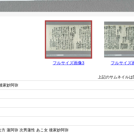
フルサイズ画像3
フルサイズ
上記のサムネイルは
 後家妙阿弥
公方 蓮阿弥 次男蓮性 あこ女 後家妙阿弥