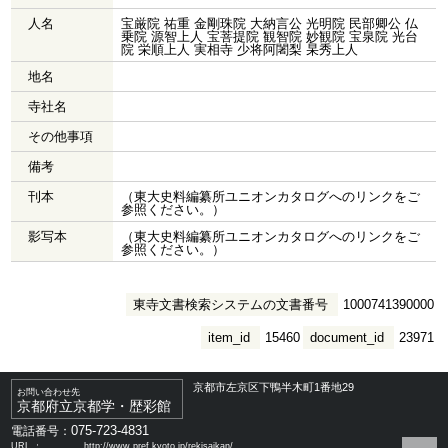
人名
宝厳院 祐重 金剛珠院 大納言公 光明院 民部卿公 仏
乗院 源智上人 宝菩提院 観智院 妙観院 宝泉院 光台
院 栄順上人 実相寺 少将阿闍梨 杲秀上人
地名
寺社名
その他事項
備考
刊本
（東大史料編纂所ユニオンカタログへのリンクをご
参照ください。）
影写本
（東大史料編纂所ユニオンカタログへのリンクをご
参照ください。）
東寺文書検索システムの文書番号
1000741390000
item_id
15460
document_id
23971
京都市左京区下鴨半木町1番地29
お問い合わせ先
京都府立京都学・歴彩館
075-723-4831
電話番号：
URL ：
http://www.pref.kyoto.jp/rekisaikan/