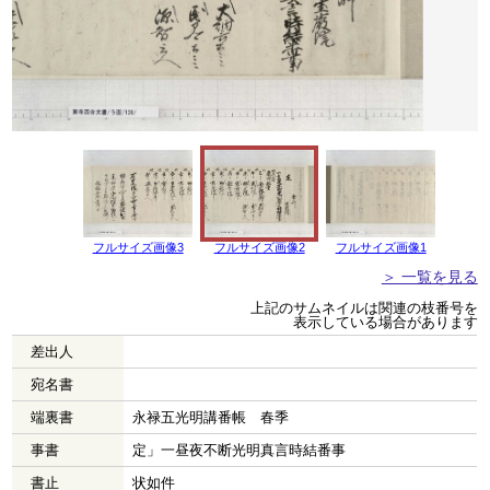
フルサイズ画像3
フルサイズ画像2
フルサイズ画像1
＞ 一覧を見る
上記のサムネイルは関連の枝番号を
表示している場合があります
差出人
宛名書
端裏書
永禄五光明講番帳 春季
事書
定」一昼夜不断光明真言時結番事
書止
状如件