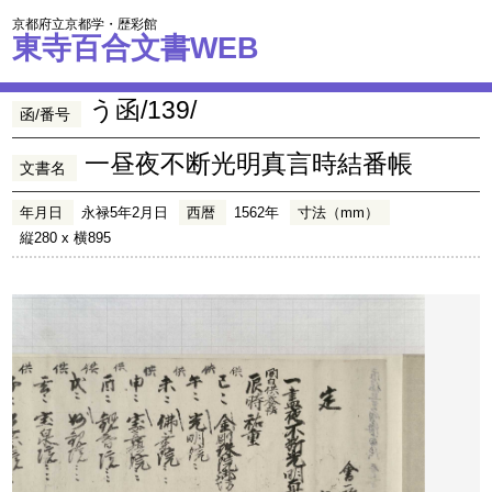
京都府立京都学・歴彩館
東寺百合文書WEB
う函/139/
函/番号
一昼夜不断光明真言時結番帳
文書名
年月日
永禄5年2月日
西暦
1562年
寸法（mm）
縦280 x 横895