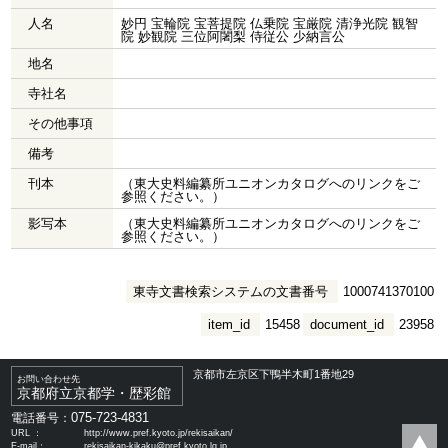
人名
妙円 宝輪院 宝菩提院 仏乗院 宝厳院 清浄光院 観智
院 妙観院 三位阿闍梨 侍従公 少納言公
地名
寺社名
その他事項
備考
刊本
（東大史料編纂所ユニオンカタログへのリンクをご
参照ください。）
影写本
（東大史料編纂所ユニオンカタログへのリンクをご
参照ください。）
東寺文書検索システムの文書番号
1000741370100
item_id
15458
document_id
23958
京都市左京区下鴨半木町1番地29
お問い合わせ先
京都府立京都学・歴彩館
075-723-4831
電話番号：
URL ：
http://www.pref.kyoto.jp/rekisaikan/
E-mail：
rekisaikan-kikaku@pref.kyoto.lg.jp