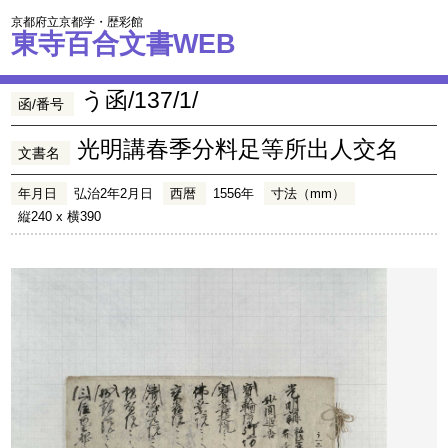
京都府立京都学・歴彩館
東寺百合文書WEB
う函/137/1/
函/番号
光明講春季分料足等所出人交名
文書名
年月日
弘治2年2月日
西暦
1556年
寸法（mm）
縦240 x 横390