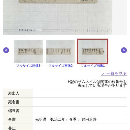
画像4
フルサイズ画像3
フルサイズ画像2
フルサイズ画像1
＞ 一覧を見る
上記のサムネイルは関連の枝番号を
表示している場合があります
差出人
宛名書
端裏書
事書
光明講 弘治二年」春季 』妙円追善
書止