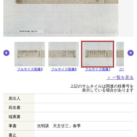
画像10
フルサイズ画像9
フルサイズ画像8
フルサイズ画像7
フルサイズ
＞ 一覧を見る
上記のサムネイルは関連の枝番号を
表示している場合があります
差出人
宛名書
端裏書
事書
光明講 天文廿三」春季
書止