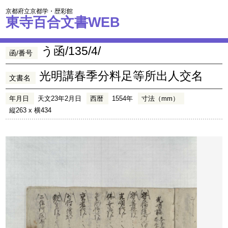
京都府立京都学・歴彩館
東寺百合文書WEB
う函/135/4/
函/番号
光明講春季分料足等所出人交名
文書名
年月日
天文23年2月日
西暦
1554年
寸法（mm）
縦263 x 横434