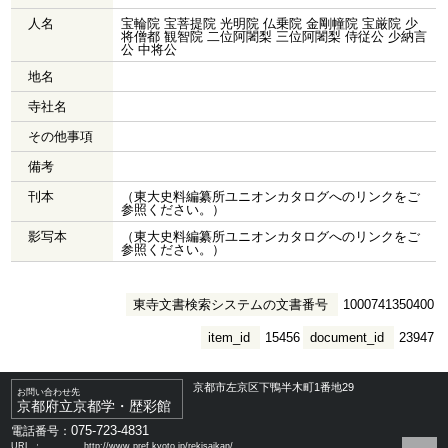
人名
宝輪院 宝菩提院 光明院 仏乗院 金剛幢院 宝厳院 少
将僧都 観智院 二位阿闍梨 三位阿闍梨 侍従公 少納言
公 中将公
地名
寺社名
その他事項
備考
刊本
（東大史料編纂所ユニオンカタログへのリンクをご
参照ください。）
影写本
（東大史料編纂所ユニオンカタログへのリンクをご
参照ください。）
東寺文書検索システムの文書番号
1000741350400
item_id
15456
document_id
23947
京都市左京区下鴨半木町1番地29
お問い合わせ先
京都府立京都学・歴彩館
075-723-4831
電話番号：
URL ：
http://www.pref.kyoto.jp/rekisaikan/