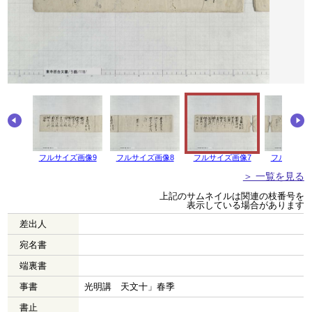
画像10
フルサイズ画像9
フルサイズ画像8
フルサイズ画像7
フルサイズ
＞ 一覧を見る
上記のサムネイルは関連の枝番号を
表示している場合があります
差出人
宛名書
端裏書
事書
光明講 天文十」春季
書止