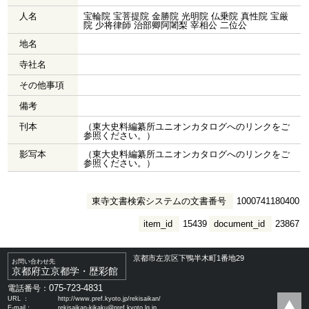
人名
宝輪院 宝菩提院 金勝院 光明院 仏乗院 真性院 宝厳
院 少将律師 治部卿阿闍梨 宰相公 二位公
地名
寺社名
その他事項
備考
刊本
（東大史料編纂所ユニオンカタログへのリンクをご
参照ください。）
影写本
（東大史料編纂所ユニオンカタログへのリンクをご
参照ください。）
東寺文書検索システムの文書番号
1000741180400
item_id
15439
document_id
23867
京都市左京区下鴨半木町1番地29
お問い合わせ先
京都府立京都学・歴彩館
075-723-4831
電話番号：
URL ：
http://www.pref.kyoto.jp/rekisaikan/
E-mail：
rekisaikan-kikaku@pref.kyoto.lg.jp