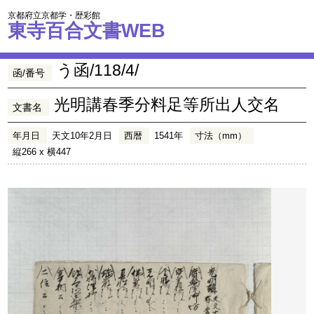
京都府立京都学・歴彩館
東寺百合文書WEB
う函/118/4/
函/番号
光明講春季分料足等所出人交名
文書名
年月日
天文10年2月日
西暦
1541年
寸法（mm）
縦266 x 横447