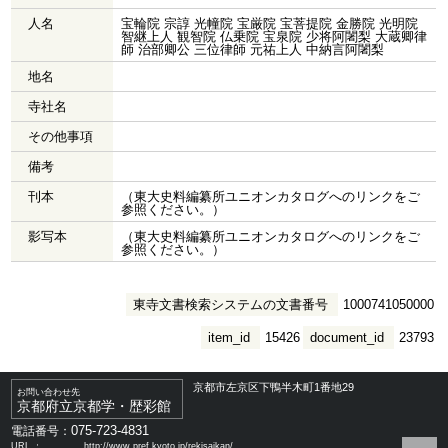
人名
宝輪院 宗諄 光幢院 宝厳院 宝菩提院 金勝院 光明院
智継上人 観智院 仏乗院 宝泉院 少将阿闍梨 大蔵卿律
師 治部卿公 三位律師 元祐上人 中納言阿闍梨
地名
寺社名
その他事項
備考
刊本
（東大史料編纂所ユニオンカタログへのリンクをご
参照ください。）
影写本
（東大史料編纂所ユニオンカタログへのリンクをご
参照ください。）
東寺文書検索システムの文書番号
1000741050000
item_id
15426
document_id
23793
京都市左京区下鴨半木町1番地29
お問い合わせ先
京都府立京都学・歴彩館
075-723-4831
電話番号：
URL ：
http://www.pref.kyoto.jp/rekisaikan/