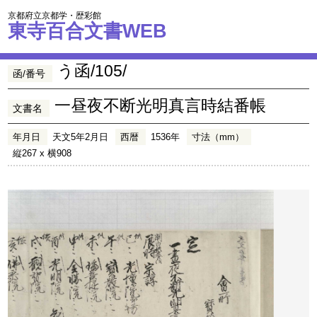
京都府立京都学・歴彩館
東寺百合文書WEB
う函/105/
函/番号
一昼夜不断光明真言時結番帳
文書名
年月日
天文5年2月日
西暦
1536年
寸法（mm）
縦267 x 横908