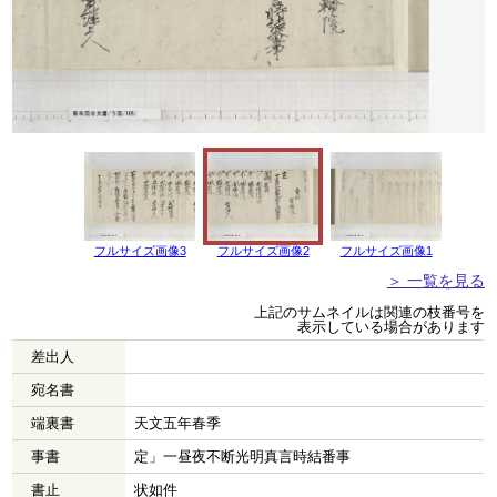
フルサイズ画像3
フルサイズ画像2
フルサイズ画像1
＞ 一覧を見る
上記のサムネイルは関連の枝番号を
表示している場合があります
差出人
宛名書
端裏書
天文五年春季
事書
定」一昼夜不断光明真言時結番事
書止
状如件