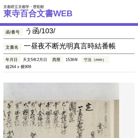
京都府立京都学・歴彩館
東寺百合文書WEB
う函/103/
函/番号
一昼夜不断光明真言時結番帳
文書名
年月日
天文5年2月日
西暦
1536年
寸法（mm）
縦264 x 横909