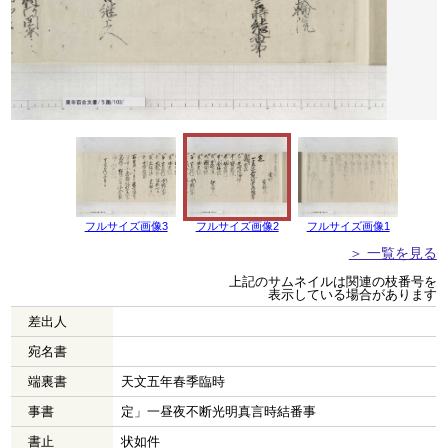
フルサイズ画像3
フルサイズ画像2
フルサイズ画像1
＞ 一覧を見る
上記のサムネイルは関連の枝番号を
表示している場合があります
差出人
宛名書
端裏書
天文五年春季臨時
事書
定」一昼夜不断光明真言時結番事
書止
状如件