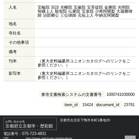
人名
宝輪院 宗諄 光幢院 宝厳院 宝菩提院 金勝院 光明院
智継上人 観智院 仏乗院 宝泉院 少将阿闍梨 大蔵卿律
師 治部卿公 三位律師 元祐上人 中納言阿闍梨
地名
寺社名
その他事項
備考
刊本
（東大史料編纂所ユニオンカタログへのリンクをご
参照ください。）
影写本
（東大史料編纂所ユニオンカタログへのリンクをご
参照ください。）
東寺文書検索システムの文書番号
1000741030000
item_id
15424
document_id
23791
京都市左京区下鴨半木町1番地29
お問い合わせ先
京都府立京都学・歴彩館
075-723-4831
電話番号：
URL ：
http://www.pref.kyoto.jp/rekisaikan/