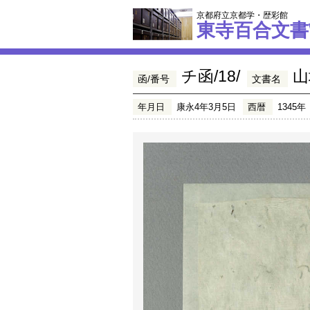
京都府立京都学・歴彩館
東寺百合文書
チ函/18/
山
函/番号
文書名
年月日
康永4年3月5日
西暦
1345年