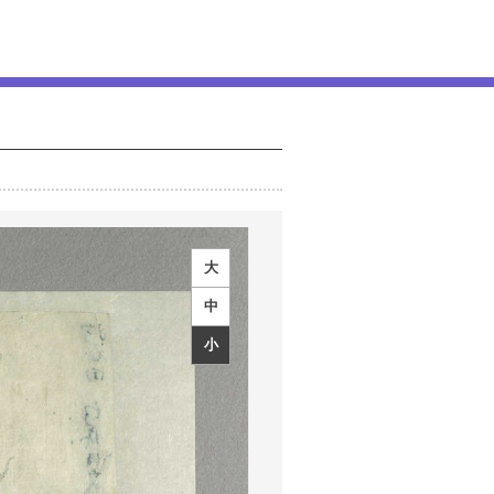
大
中
小