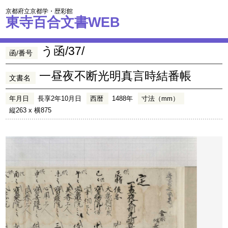
京都府立京都学・歴彩館
東寺百合文書WEB
う函/37/
函/番号
一昼夜不断光明真言時結番帳
文書名
年月日
長享2年10月日
西暦
1488年
寸法（mm）
縦263 x 横875