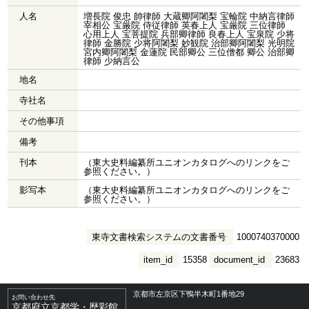
人名
増長院 俊忠 帥律師 大蔵卿阿闍梨 宝輪院 中納言律師
宰相公 宝厳院 侍従律師 英春上人 宝厳院 三位律師
心用上人 宝菩提院 兵部卿律師 良春上人 宝泉院 少将
律師 金勝院 少将阿闍梨 妙観院 治部卿阿闍梨 光明院
宮内卿阿闍梨 金蓮院 民部卿公 三位僧都 卿公 治部卿
律師 少納言公
地名
寺社名
その他事項
備考
刊本
（東大史料編纂所ユニオンカタログへのリンクをご
参照ください。）
影写本
（東大史料編纂所ユニオンカタログへのリンクをご
参照ください。）
東寺文書検索システムの文書番号
1000740370000
item_id
15358
document_id
23683
京都市左京区下鴨半木町1番地29
お問い合わせ先
京都府立京都学・歴彩館