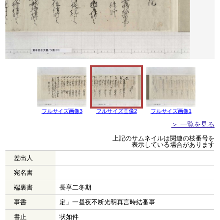
フルサイズ画像3
フルサイズ画像2
フルサイズ画像1
＞ 一覧を見る
上記のサムネイルは関連の枝番号を
表示している場合があります
差出人
宛名書
端裏書
長享二冬期
事書
定」一昼夜不断光明真言時結番事
書止
状如件