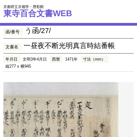
京都府立京都学・歴彩館
東寺百合文書WEB
う函/27/
函/番号
一昼夜不断光明真言時結番帳
文書名
年月日
文明3年4月日
西暦
1471年
寸法（mm）
縦277 x 横945