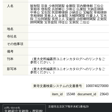
人名
観智院 宗泉 少将阿闍梨 金勝院 宮内卿僧都 三位公
実相寺 増長院 兵部卿公 少将公 仏乗院 大納言律師
中将公 宝生院 民部卿律師 少納言公 宝輪院 宰相律師
宰相律師 英春上人 金蓮院 大輔阿闍梨 行慶上人 宝光
院 三位阿闍梨 良照上人 宝厳院 治部卿阿闍梨 正覚院
帥阿闍梨 宝菩提院 侍従公 宝泉院 二位公
地名
寺社名
その他事項
備考
刊本
（東大史料編纂所ユニオンカタログへのリンクをご
参照ください。）
影写本
（東大史料編纂所ユニオンカタログへのリンクをご
参照ください。）
東寺文書検索システムの文書番号
1000740270000
item_id
15348
document_id
23643
京都市左京区下鴨半木町1番地29
お問い合わせ先
京都府立京都学・歴彩館