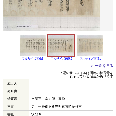
フルサイズ画像3
フルサイズ画像2
フルサイズ画像1
＞ 一覧を見る
上記のサムネイルは関連の枝番号を
表示している場合があります
差出人
宛名書
端裏書
文明三 辛」卯 夏季
事書
定」一昼夜不断光明真言時結番事
書止
状如件