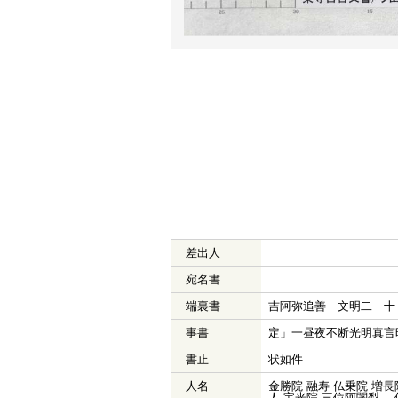
差出人
宛名書
端裏書
吉阿弥追善 文明二 十
事書
定」一昼夜不断光明真言
書止
状如件
人名
金勝院 融寿 仏乗院 増長
人 宝光院 三位阿闍梨 二