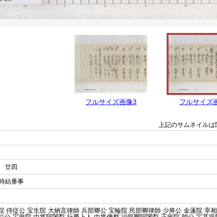
フルサイズ画像3
フルサイズ
上記のサムネイルは
 廿四
時結番事
院 侍従公 宝生院 大納言律師 兵部卿公 宝輪院 民部卿律師 少将公 金蓮院 宰
位公 宝厳院 中将阿闍梨 行慶上人 中将僧都 治部卿阿闍梨 正覚院 帥公 宝菩提