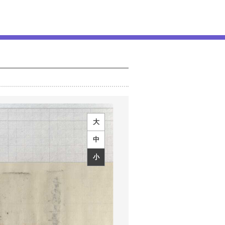
大
中
小