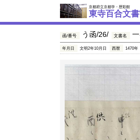
京都府立京都学・歴彩館
東寺百合文書
う函/26/
一
函/番号
文書名
年月日
文明2年10月日
西暦
1470年