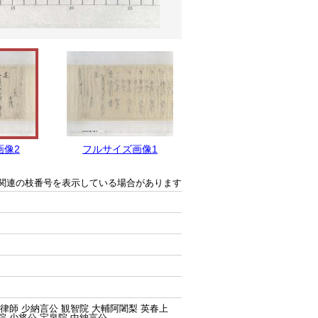
画像2
フルサイズ画像1
関連の枝番号を表示している場合があります
相律師 少納言公 観智院 大輔阿闍梨 英春上
院 少将公 宝泉院 中納言公