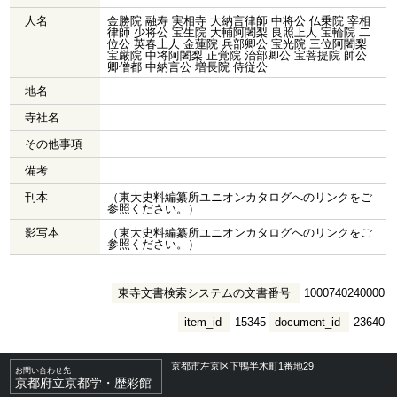
人名
金勝院 融寿 実相寺 大納言律師 中将公 仏乗院 宰相
律師 少将公 宝生院 大輔阿闍梨 良照上人 宝輪院 二
位公 英春上人 金蓮院 兵部卿公 宝光院 三位阿闍梨
宝厳院 中将阿闍梨 正覚院 治部卿公 宝菩提院 帥公
卿僧都 中納言公 増長院 侍従公
地名
寺社名
その他事項
備考
刊本
（東大史料編纂所ユニオンカタログへのリンクをご
参照ください。）
影写本
（東大史料編纂所ユニオンカタログへのリンクをご
参照ください。）
東寺文書検索システムの文書番号
1000740240000
item_id
15345
document_id
23640
京都市左京区下鴨半木町1番地29
お問い合わせ先
京都府立京都学・歴彩館