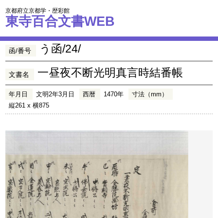
京都府立京都学・歴彩館
東寺百合文書WEB
う函/24/
函/番号
一昼夜不断光明真言時結番帳
文書名
年月日
文明2年3月日
西暦
1470年
寸法（mm）
縦261 x 横875