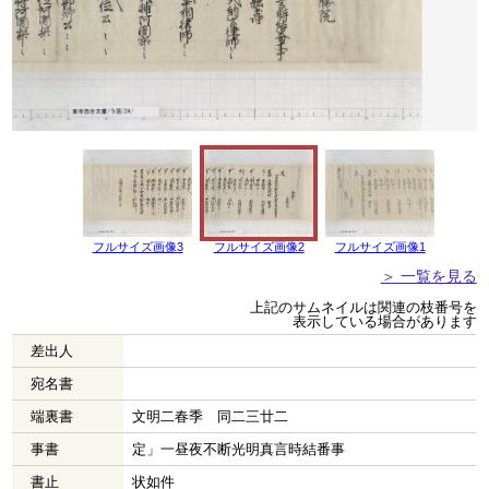
フルサイズ画像3
フルサイズ画像2
フルサイズ画像1
＞ 一覧を見る
上記のサムネイルは関連の枝番号を
表示している場合があります
差出人
宛名書
端裏書
文明二春季 同二三廿二
事書
定」一昼夜不断光明真言時結番事
書止
状如件